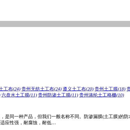
土工布
(24)
贵州无纺土工布
(24)
遵义土工布
(20)
贵州土工膜
(18)
)
六盘水土工膜
(11)
贵州防渗土工膜
(11)
贵州涤纶土工格栅
(10)
，是同一种产品，但我们一般名称不同。防渗漏膜(土工膜)的
形适应性强，耐腐蚀，耐低…