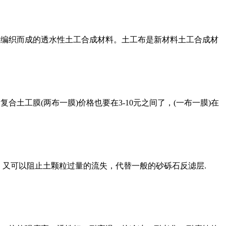
或编织而成的透水性土工合成材料。土工布是新材料土工合成材
土工膜(两布一膜)价格也要在3-10元之间了，(一布一膜)在
，又可以阻止土颗粒过量的流失，代替一般的砂砾石反滤层.