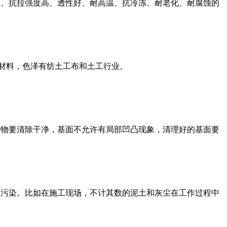
轻、抗拉强度高、透性好、耐高温、抗冷冻、耐老化、耐腐蚀的
成材料，色泽有纺土工布和土工行业。
杂物要清除干净，基面不允许有局部凹凸现象，清理好的基面要
制污染。比如在施工现场，不计其数的泥土和灰尘在工作过程中