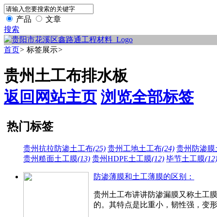
产品
文章
搜索
首页
>
标签展示
>
贵州土工布排水板
返回网站主页
浏览全部标签
热门标签
贵州抗拉防渗土工布
(25)
贵州工地土工布
(24)
贵州防渗膜
贵州糙面土工膜
(13)
贵州HDPE土工膜
(12)
毕节土工膜
(12
防渗薄膜和土工薄膜的区别：
贵州土工布讲讲防渗漏膜又称土工膜
的。其特点是比重小，韧性强，变