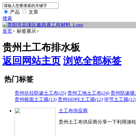
产品
文章
搜索
首页
>
标签展示
>
贵州土工布排水板
返回网站主页
浏览全部标签
热门标签
贵州抗拉防渗土工布
(25)
贵州工地土工布
(24)
贵州防渗膜
贵州糙面土工膜
(13)
贵州HDPE土工膜
(12)
毕节土工膜
(12
土工布供应商
贵州土工布供应商分享一下​利用涤