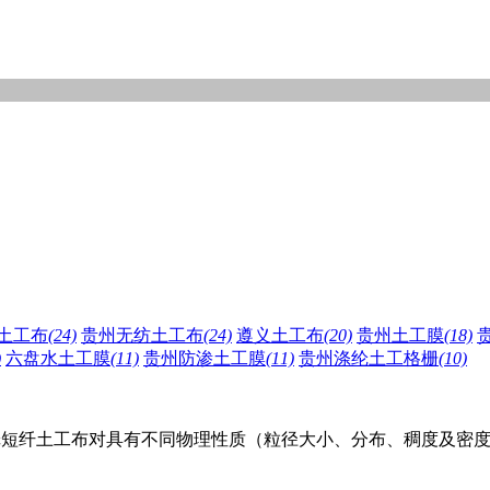
土工布
(24)
贵州无纺土工布
(24)
遵义土工布
(20)
贵州土工膜
(18)
)
六盘水土工膜
(11)
贵州防渗土工膜
(11)
贵州涤纶土工格栅
(10)
纶短纤土工布对具有不同物理性质（粒径大小、分布、稠度及密