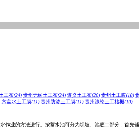
土工布
(24)
贵州无纺土工布
(24)
遵义土工布
(20)
贵州土工膜
(18)
)
六盘水土工膜
(11)
贵州防渗土工膜
(11)
贵州涤纶土工格栅
(10)
水作业的方法进行。按蓄水池可分为坝坡、池底二部分，首先铺设