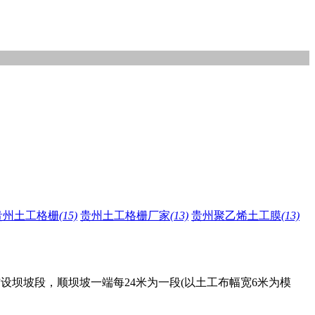
贵州土工格栅
(15)
贵州土工格栅厂家
(13)
贵州聚乙烯土工膜
(13)
坝坡段，顺坝坡一端每24米为一段(以土工布幅宽6米为模