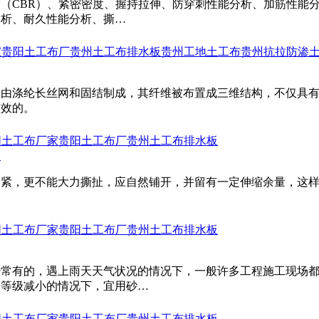
（CBR）、紧密密度、握持拉伸、防穿刺性能分析、加筋性能
分析、耐久性能分析、撕…
家
贵阳土工布厂
贵州土工布排水板
贵州工地土工布
贵州抗拉防渗
，由涤纶长丝网和固结制成，其纤维被布置成三维结构，不仅具
有效的。
阳土工布厂家
贵阳土工布厂
贵州土工布排水板
？
过紧，更不能大力撕扯，应自然铺开，并留有一定伸缩余量，这
阳土工布厂家
贵阳土工布厂
贵州土工布排水板
经常有的，遇上雨天天气状况的情况下，一般许多工程施工现场
力等级减小的情况下，宜用砂…
阳土工布厂家
贵阳土工布厂
贵州土工布排水板