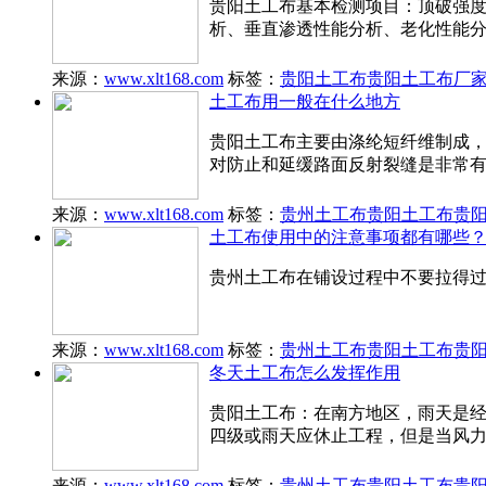
贵阳土工布基本检测项目：顶破强度
析、垂直渗透性能分析、老化性能
来源：
www.xlt168.com
标签：
贵阳土工布
贵阳土工布厂
土工布用一般在什么地方
贵阳土工布主要由涤纶短纤维制成
对防止和延缓路面反射裂缝是非常
来源：
www.xlt168.com
标签：
贵州土工布
贵阳土工布
贵
土工布使用中的注意事项都有哪些
贵州土工布在铺设过程中不要拉得
来源：
www.xlt168.com
标签：
贵州土工布
贵阳土工布
贵
冬天土工布怎么发挥作用
贵阳土工布：在南方地区，雨天是
四级或雨天应休止工程，但是当风
来源：
www.xlt168.com
标签：
贵州土工布
贵阳土工布
贵