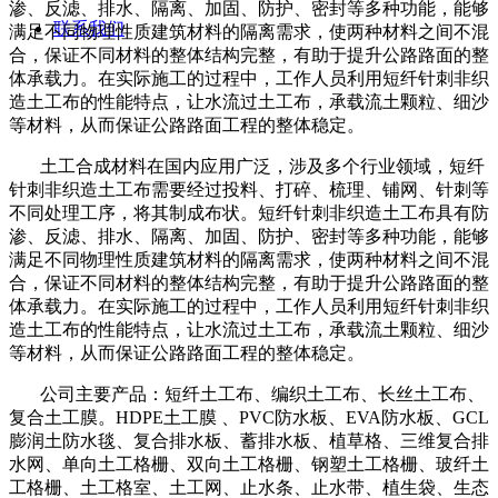
渗、反滤、排水、隔离、加固、防护、密封等多种功能，能够
联系我们
满足不同物理性质建筑材料的隔离需求，使两种材料之间不混
合，保证不同材料的整体结构完整，有助于提升公路路面的整
体承载力。在实际施工的过程中，工作人员利用短纤针刺非织
造土工布的性能特点，让水流过土工布，承载流土颗粒、细沙
等材料，从而保证公路路面工程的整体稳定。
土工合成材料在国内应用广泛，涉及多个行业领域，短纤
针刺非织造土工布需要经过投料、打碎、梳理、铺网、针刺等
不同处理工序，将其制成布状。短纤针刺非织造土工布具有防
渗、反滤、排水、隔离、加固、防护、密封等多种功能，能够
满足不同物理性质建筑材料的隔离需求，使两种材料之间不混
合，保证不同材料的整体结构完整，有助于提升公路路面的整
体承载力。在实际施工的过程中，工作人员利用短纤针刺非织
造土工布的性能特点，让水流过土工布，承载流土颗粒、细沙
等材料，从而保证公路路面工程的整体稳定。
公司主要产品：短纤土工布、编织土工布、长丝土工布、
复合土工膜。
HDPE
土工膜 、
PVC
防水板、
EVA
防水板、
GCL
膨润土防水毯、复合排水板、蓄排水板、植草格、三维复合排
水网、单向土工格栅、双向土工格栅、钢塑土工格栅、玻纤土
工格栅、土工格室、土工网、止水条、止水带、植生袋、生态