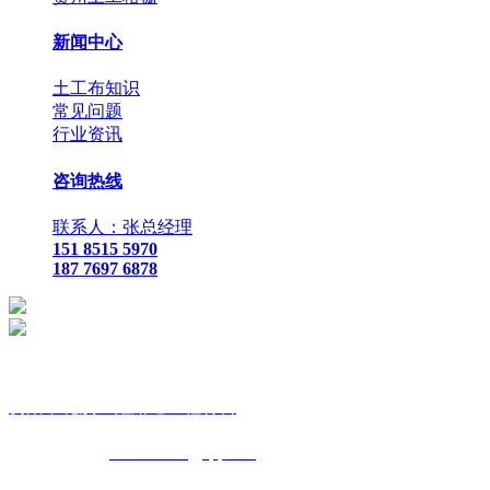
新闻中心
土工布知识
常见问题
行业资讯
咨询热线
联系人：张总经理
151 8515 5970
187 7697 6878
贵
阳市花溪区鑫路通工程材料
联
系人：张总经理
手
机：
151 8515 5970
187 7697 6878
Q Q
：
825410732
（张总经
理）
邮
箱 ：
825410732@qq.com