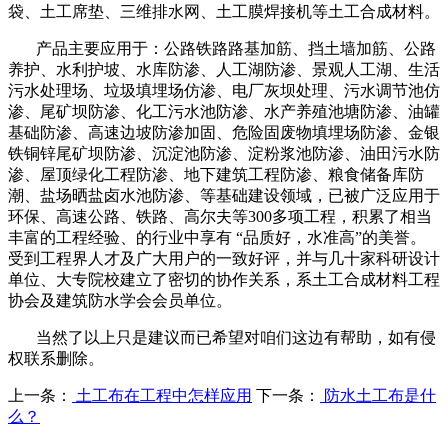
袋、土工席垫、三维排水网、土工膜焊接机等土工合成材料。
产品主要应用于：公路铁路路基加筋、挡土墙加筋、公路
养护、水利护坡、水库防渗、人工湖防渗、景观人工湖、生活
污水处理场、垃圾填埋场仿渗、电厂灰坝处理、污水调节池仿
渗、尾矿坝防渗、化工污水池防渗、水产养殖池塘防渗、油罐
基础防渗、高速边坡防渗加固、危险固废物填埋场防渗、金银
铁铜锌尾矿坝防渗、沉淀池防渗、淀粉浆池防渗、油田污水防
渗、屋顶绿化工程防渗、地下建筑工程防渗、粮食储备库防
潮、盐场晒盐卤水池防渗、等基础建设领域，已被广泛应用于
环保、高速公路、铁路、高尔夫等
300
多项工程，积累了相当
丰富的工程经验、的行业中享有 “品质好，水准高”的美誉。
受到工程界人才及广大用户的一致好评，并与几十家科研设计
单位、大专院校建立了密切的协作关系，系土工合成材料工程
协会及建筑防水学会会员单位。
当然了以上只是建议而已希望对咱们这边有帮助，如有侵
权联系删除。
上一条：
土工布在工程中怎样应用
下一条：
防水土工布是什
么？