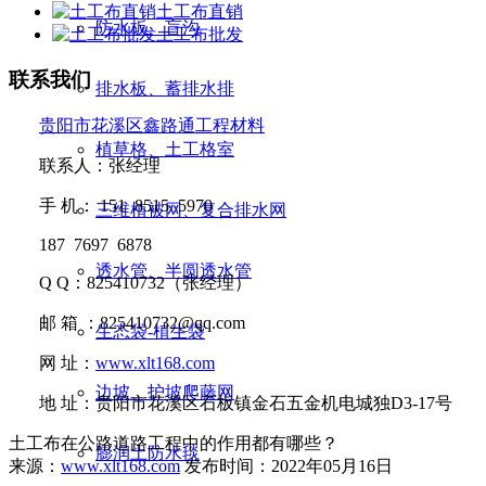
土工布直销
防水板、盲沟
土工布批发
联系我们
排水板、蓄排水排
贵阳市花溪区鑫路通工程材料
植草格、土工格室
联系人：张经理
手
机：
151 8515 5970
三维植被网、复合排水网
187 7697 6878
透水管、半圆透水管
Q Q
：
825410732
（张经理）
邮
箱 ：
825410732@qq.com
生态袋-植生袋
网
址：
www.xlt168.com
边坡、护坡爬藤网
地
址：贵阳市花溪区石板镇金石五金机电城独D3-17号
土工布在公路道路工程中的作用都有哪些？
膨润土防水毯
来源：
www.xlt168.com
发布时间：2022年05月16日