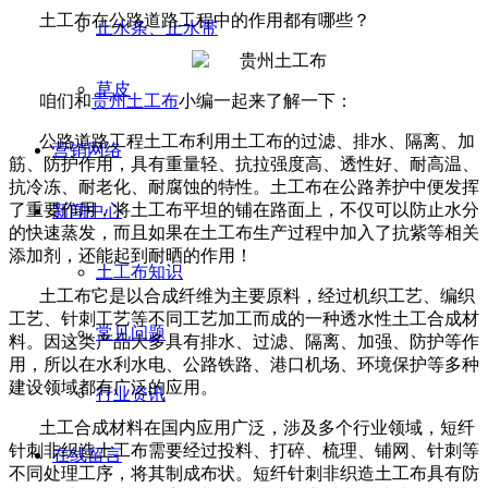
土工布在公路道路工程中的作用都有哪些？
止水条、止水带
草皮
咱们和
贵州土工布
小编一起来了解一下：
公路道路工程土工布利用土工布的过滤、排水、隔离、加
营销网络
筋、防护作用，具有重量轻、抗拉强度高、透性好、耐高温、
抗冷冻、耐老化、耐腐蚀的特性。土工布在公路养护中便发挥
了重要作用，将土工布平坦的铺在路面上，不仅可以防止水分
新闻中心
的快速蒸发，而且如果在土工布生产过程中加入了抗紫等相关
添加剂，还能起到耐晒的作用！
土工布知识
土工布它是以合成纤维为主要原料，经过机织工艺、编织
工艺、针刺工艺等不同工艺加工而成的一种透水性土工合成材
常见问题
料。因这类产品大多具有排水、过滤、隔离、加强、防护等作
用，所以在水利水电、公路铁路、港口机场、环境保护等多种
建设领域都有广泛的应用。
行业资讯
土工合成材料在国内应用广泛，涉及多个行业领域，短纤
针刺非织造土工布需要经过投料、打碎、梳理、铺网、针刺等
在线留言
不同处理工序，将其制成布状。短纤针刺非织造土工布具有防