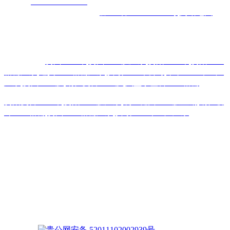
网
址：
www.xlt168.com
地 址：贵阳市花溪区石板镇金石五金
机电城
D3-17
号
备案号码：
黔ICP备2026000885号
网站地图
主营区域:贵州 贵阳 遵义 安顺 六盘水 毕节 都匀 凯里 铜仁 兴
义
热门搜索：
贵州土工布
,
贵州土工膜厂家
,
贵阳土工布
,
贵阳土工
格栅厂家
,
遵义土工格栅厂家
,
安顺土工布公司
,
毕节土工布生产
厂家
,
贵州土工膜
,
铜仁复合土工膜
,
六盘水塑料土工格栅
贵阳复合土工布
,
贵阳土工膜厂家
,
凯里糙面土工膜直销
,
铜仁玻
纤土工格栅
,
贵州土工格栅厂家
,
安顺土工布生产厂家
版权声明：本网站所刊内容未经本网站及作者本人许可， 不
得下载、转载或建立镜像等，违者本网站将追究其法律责任。
本网站所用文字图片部分来源于公共网络或者素材网站
凡图文未署名者均为原始状况，但作者发现后可告知认领，我
们仍会及时署名或依照作者本人意愿处理，如未及时联系本
站，本网站不承担任何责任。
贵公网安备 52011102002939号