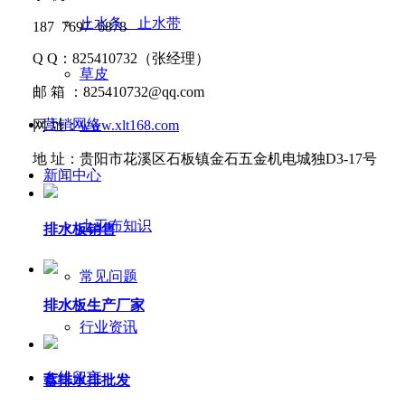
止水条、止水带
187 7697 6878
Q Q
：
825410732
（张经理）
草皮
邮
箱 ：
825410732@qq.com
营销网络
网
址：
www.xlt168.com
地
址：贵阳市花溪区石板镇金石五金机电城独D3-17号
新闻中心
土工布知识
排水板销售
常见问题
排水板生产厂家
行业资讯
在线留言
蓄排水排批发