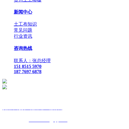
新闻中心
土工布知识
常见问题
行业资讯
咨询热线
联系人：张总经理
151 8515 5970
187 7697 6878
贵
阳市花溪区鑫路通工程材料
联
系人：张总经理
手
机：
151 8515 5970
187 7697 6878
Q Q
：
825410732
（张总经
理）
邮
箱 ：
825410732@qq.com