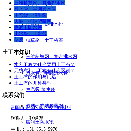
三维植被网、复合排水网
防水板、盲沟
透水管、半圆透水管
生态袋、植生袋
边坡、护坡爬藤网
排水板、蓄排水排
膨润土防水毯
止水条、止水带
草皮
植草格、土工格室
土工布知识
三维植被网、复合排水网
水利工程为什么要用土工布？
无纺布和土工布有什么区别？
透水管、半圆透水管
土工布的作用与用途
土工布的几种类型
生态袋-植生袋
联系我们
边坡、护坡爬藤网
贵阳市花溪区鑫路通工程材料
联系人：张经理
膨润土防水毯
手
机：
151 8515 5970