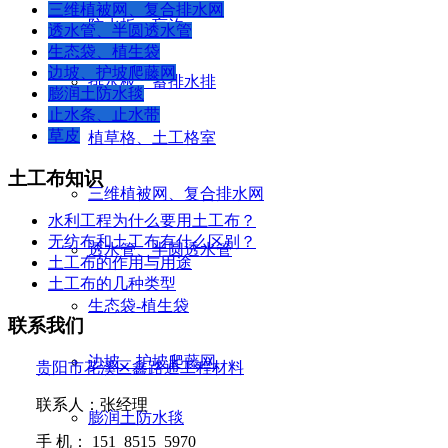
三维植被网、复合排水网
防水板、盲沟
透水管、半圆透水管
生态袋、植生袋
边坡、护坡爬藤网
排水板、蓄排水排
膨润土防水毯
止水条、止水带
草皮
植草格、土工格室
土工布知识
三维植被网、复合排水网
水利工程为什么要用土工布？
无纺布和土工布有什么区别？
透水管、半圆透水管
土工布的作用与用途
土工布的几种类型
生态袋-植生袋
联系我们
边坡、护坡爬藤网
贵阳市花溪区鑫路通工程材料
联系人：张经理
膨润土防水毯
手
机：
151 8515 5970