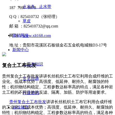
止水条、止水带
187 7697 6878
Q Q
：
825410732
（张经理）
草皮
邮
箱 ：
825410732@qq.com
营销网络
网
址：
www.xlt168.com
地
址：贵阳市花溪区石板镇金石五金机电城独D3-17号
新闻中心
土工布知识
复合土工布批发
贵州复合土工布批发讲讲​长丝机织土工布它利用合成纤维的工
常见问题
业化、低成本优势；高强度、低延伸、耐持久、耐腐蚀的特
性；机织物结构稳定、工程参数达标率高的特点，满足各种岩
土工程的不同目的的反滤、隔离、加筋、防护等用途要求。
行业资讯
贵州复合土工布批发
讲讲
长丝机织土工布它利用合成纤维
的工业化、低成本优势；高强度、低延伸、耐持久、耐腐蚀的
在线留言
特性；机织物结构稳
定、工程参数达标率高的特点，满足各种