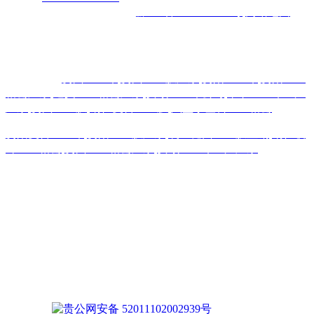
机电城
D3-17
号
备案号码：
黔ICP备2026000885号
网站地图
主营区域:贵州 贵阳 遵义 安顺 六盘水 毕节 都匀 凯里 铜仁 兴
义
热门搜索：
贵州土工布
,
贵州土工膜厂家
,
贵阳土工布
,
贵阳土工
格栅厂家
,
遵义土工格栅厂家
,
安顺土工布公司
,
毕节土工布生产
厂家
,
贵州土工膜
,
铜仁复合土工膜
,
六盘水塑料土工格栅
贵阳复合土工布
,
贵阳土工膜厂家
,
凯里糙面土工膜直销
,
铜仁玻
纤土工格栅
,
贵州土工格栅厂家
,
安顺土工布生产厂家
版权声明：本网站所刊内容未经本网站及作者本人许可， 不
得下载、转载或建立镜像等，违者本网站将追究其法律责任。
本网站所用文字图片部分来源于公共网络或者素材网站
凡图文未署名者均为原始状况，但作者发现后可告知认领，我
们仍会及时署名或依照作者本人意愿处理，如未及时联系本
站，本网站不承担任何责任。
贵公网安备 52011102002939号