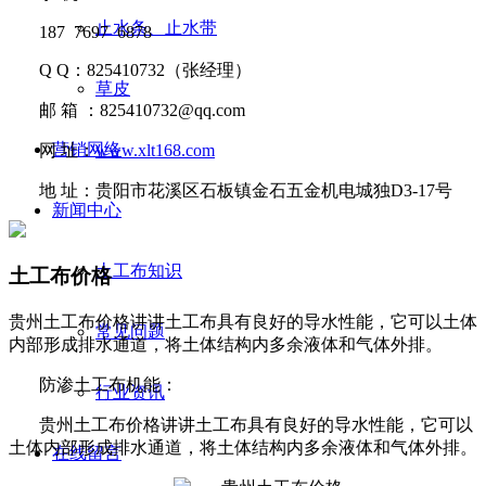
止水条、止水带
187 7697 6878
Q Q
：
825410732
（张经理）
草皮
邮
箱 ：
825410732@qq.com
营销网络
网
址：
www.xlt168.com
地
址：贵阳市花溪区石板镇金石五金机电城独D3-17号
新闻中心
土工布知识
土工布价格
贵州土工布价格讲讲​土工布具有良好的导水性能，它可以土体
常见问题
内部形成排水通道，将土体结构内多余液体和气体外排。
防渗土工布机能：
行业资讯
贵州土工布价格讲讲
土工布具有良好的导水性能，它可以
土体内部形成排水通道，将土体结构内多余液体和气体外排。
在线留言