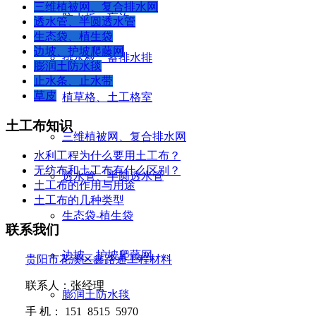
三维植被网、复合排水网
防水板、盲沟
透水管、半圆透水管
生态袋、植生袋
边坡、护坡爬藤网
排水板、蓄排水排
膨润土防水毯
止水条、止水带
草皮
植草格、土工格室
土工布知识
三维植被网、复合排水网
水利工程为什么要用土工布？
无纺布和土工布有什么区别？
透水管、半圆透水管
土工布的作用与用途
土工布的几种类型
生态袋-植生袋
联系我们
边坡、护坡爬藤网
贵阳市花溪区鑫路通工程材料
联系人：张经理
膨润土防水毯
手
机：
151 8515 5970