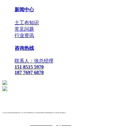
新闻中心
土工布知识
常见问题
行业资讯
咨询热线
联系人：张总经理
151 8515 5970
187 7697 6878
贵
阳市花溪区鑫路通工程材料
联
系人：张总经理
手
机：
151 8515 5970
187 7697 6878
Q Q
：
825410732
（张总经
理）
邮
箱 ：
825410732@qq.com
网
址：
www.xlt168.com
地 址：贵阳市花溪区石板镇金石五金