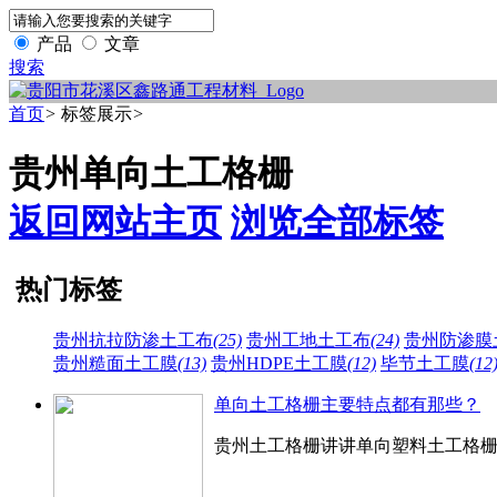
产品
文章
搜索
首页
>
标签展示
>
贵州单向土工格栅
返回网站主页
浏览全部标签
热门标签
贵州抗拉防渗土工布
(25)
贵州工地土工布
(24)
贵州防渗膜
贵州糙面土工膜
(13)
贵州HDPE土工膜
(12)
毕节土工膜
(12
单向土工格栅主要特点都有那些？
贵州土工格栅讲讲单向塑料土工格