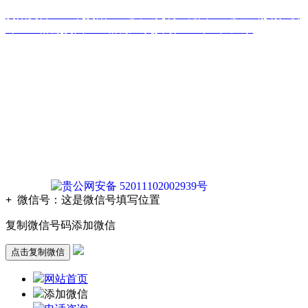
贵阳复合土工布
,
贵阳土工膜厂家
,
凯里糙面土工膜直销
,
铜仁玻
纤土工格栅
,
贵州土工格栅厂家
,
安顺土工布生产厂家
版权声明：本网站所刊内容未经本网站及作者本人许可， 不
得下载、转载或建立镜像等，违者本网站将追究其法律责任。
本网站所用文字图片部分来源于公共网络或者素材网站
凡图文未署名者均为原始状况，但作者发现后可告知认领，我
们仍会及时署名或依照作者本人意愿处理，如未及时联系本
站，本网站不承担任何责任。
贵公网安备 52011102002939号
+
微信号：
这是微信号填写位置
复制微信号码添加微信
点击复制微信
网站首页
添加微信