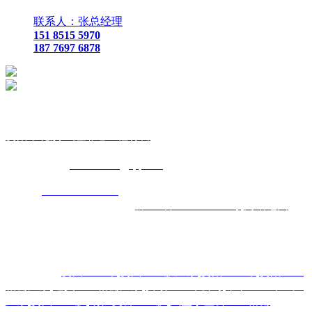
联系人：张总经理
151 8515 5970
187 7697 6878
贵
阳市花溪区鑫路通工程材料
联
系人：张总经理
手
机：
151 8515 5970
187 7697 6878
Q Q
：
825410732
（张总经
理）
邮
箱 ：
825410732@qq.com
网
址：
www.xlt168.com
地 址：贵阳市花溪区石板镇金石五金
机电城
D3-17
号
备案号码：
黔ICP备2026000885号
网站地图
主营区域:贵州 贵阳 遵义 安顺 六盘水 毕节 都匀 凯里 铜仁 兴
义
热门搜索：
贵州土工布
,
贵州土工膜厂家
,
贵阳土工布
,
贵阳土工
格栅厂家
,
遵义土工格栅厂家
,
安顺土工布公司
,
毕节土工布生产
厂家
,
贵州土工膜
,
铜仁复合土工膜
,
六盘水塑料土工格栅