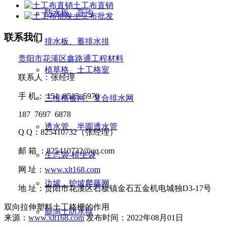
土工布直销
防水板、盲沟
土工布批发
联系我们
排水板、蓄排水排
贵阳市花溪区鑫路通工程材料
植草格、土工格室
联系人：张经理
手
机：
151 8515 5970
三维植被网、复合排水网
187 7697 6878
透水管、半圆透水管
Q Q
：
825410732
（张经理）
邮
箱 ：
825410732@qq.com
生态袋-植生袋
网
址：
www.xlt168.com
边坡、护坡爬藤网
地
址：贵阳市花溪区石板镇金石五金机电城独D3-17号
双向拉伸塑料土工格栅的作用
膨润土防水毯
来源：
www.xlt168.com
发布时间：2022年08月01日