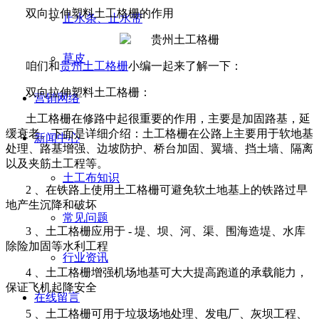
双向拉伸塑料土工格栅的作用
止水条、止水带
草皮
咱们和
贵州土工格栅
小编一起来了解一下：
双向拉伸塑料土工格栅：
营销网络
土工格栅在修路中起很重要的作用，主要是加固路基，延
缓衰老。下面是详细介绍：土工格栅在公路上主要用于软地基
新闻中心
处理、路基增强、边坡防护、桥台加固、翼墙、挡土墙、隔离
以及夹筋土工程等。
土工布知识
2
、在铁路上使用土工格栅可避免软土地基上的铁路过早
地产生沉降和破坏
常见问题
3
、土工格栅应用于
-
堤、坝、河、渠、围海造堤、水库
除险加固等水利工程
行业资讯
4
、土工格栅增强机场地基可大大提高跑道的承载能力，
保证飞机起降安全
在线留言
5
、土工格栅可用于垃圾场地处理、发电厂、灰坝工程、