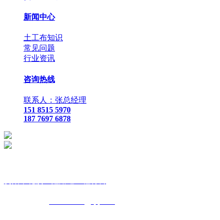
新闻中心
土工布知识
常见问题
行业资讯
咨询热线
联系人：张总经理
151 8515 5970
187 7697 6878
贵
阳市花溪区鑫路通工程材料
联
系人：张总经理
手
机：
151 8515 5970
187 7697 6878
Q Q
：
825410732
（张总经
理）
邮
箱 ：
825410732@qq.com
网
址：
www.xlt168.com
地 址：贵阳市花溪区石板镇金石五金