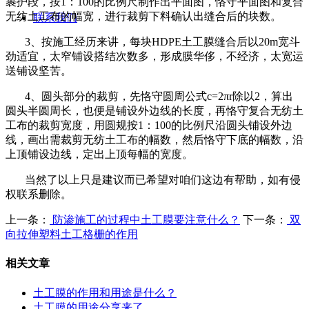
裹护段，按
1
：
100
的比例尺制作出平面图，恪守平面图和复合
无纺土工布的幅宽，进行裁剪下料确认出缝合后的块数。
联系我们
3
、按施工经历来讲，每块
HDPE
土工膜缝合后以
20m
宽斗
劲适宜，太窄铺设搭结次数多，形成膜华侈，不经济，太宽运
送铺设坚苦。
4
、圆头部分的裁剪，先恪守圆周公式
c=2
π
r
除以
2
，算出
圆头半圆周长，也便是铺设外边线的长度，再恪守复合无纺土
工布的裁剪宽度，用圆规按
1
：
100
的比例尺沿圆头铺设外边
线，画出需裁剪无纺土工布的幅数，然后恪守下底的幅数，沿
上顶铺设边线，定出上顶每幅的宽度。
当然了以上只是建议而已希望对咱们这边有帮助，如有侵
权联系删除。
上一条：
防渗施工的过程中土工膜要注意什么？
下一条：
双
向拉伸塑料土工格栅的作用
相关文章
土工膜的作用和用途是什么？
土工膜的用途分享来了