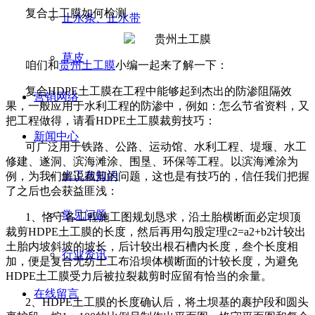
复合土工膜如何检测
止水条、止水带
草皮
咱们和
贵州土工膜
小编一起来了解一下：
复合
HDPE
土工膜在工程中能够起到杰出的防渗阻隔效
营销网络
果，一般应用于水利工程的防渗中，例如：怎么节省资料，又
把工程做得，请看
HDPE
土工膜裁剪技巧：
新闻中心
可广泛用于铁路、公路、运动馆、水利工程、堤堰、水工
修建、遂洞、滨海滩涂、围垦、环保等工程。以滨海滩涂为
土工布知识
例，为我们解说裁剪的问题，这也是有技巧的，信任我们把握
了之后也会获益匪浅：
常见问题
1
、恪守各工程施工图规划恳求，沿土胎横断面必定坝顶
裁剪
HDPE
土工膜的长度，然后再用勾股定理
c2=a2+b2
计较出
土胎内坡斜坡的坡长，后计较出根石槽内长度，叁个长度相
行业资讯
加，便是复合无纺土工布沿坝体横断面的计较长度，为避免
HDPE
土工膜受力后被拉裂裁剪时应留有恰当的余量。
在线留言
2
、
HDPE
土工膜的长度确认后，将土坝基的裹护段和圆头