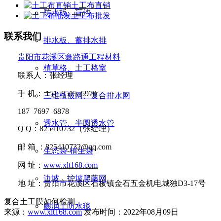
土工布直销
防水板、盲沟
土工布批发
联系我们
排水板、蓄排水排
贵阳市花溪区鑫路通工程材料
植草格、土工格室
联系人：张经理
手
机：
151 8515 5970
三维植被网、复合排水网
187 7697 6878
透水管、半圆透水管
Q Q
：
825410732
（张经理）
邮
箱 ：
825410732@qq.com
生态袋-植生袋
网
址：
www.xlt168.com
边坡、护坡爬藤网
地
址：贵阳市花溪区石板镇金石五金机电城独D3-17号
复合土工膜如何检测
膨润土防水毯
来源：
www.xlt168.com
发布时间：2022年08月09日