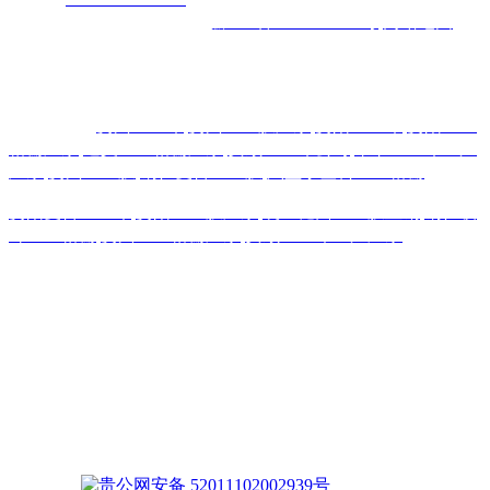
机电城
D3-17
号
备案号码：
黔ICP备2026000885号
网站地图
主营区域:贵州 贵阳 遵义 安顺 六盘水 毕节 都匀 凯里 铜仁 兴
义
热门搜索：
贵州土工布
,
贵州土工膜厂家
,
贵阳土工布
,
贵阳土工
格栅厂家
,
遵义土工格栅厂家
,
安顺土工布公司
,
毕节土工布生产
厂家
,
贵州土工膜
,
铜仁复合土工膜
,
六盘水塑料土工格栅
贵阳复合土工布
,
贵阳土工膜厂家
,
凯里糙面土工膜直销
,
铜仁玻
纤土工格栅
,
贵州土工格栅厂家
,
安顺土工布生产厂家
版权声明：本网站所刊内容未经本网站及作者本人许可， 不
得下载、转载或建立镜像等，违者本网站将追究其法律责任。
本网站所用文字图片部分来源于公共网络或者素材网站
凡图文未署名者均为原始状况，但作者发现后可告知认领，我
们仍会及时署名或依照作者本人意愿处理，如未及时联系本
站，本网站不承担任何责任。
贵公网安备 52011102002939号