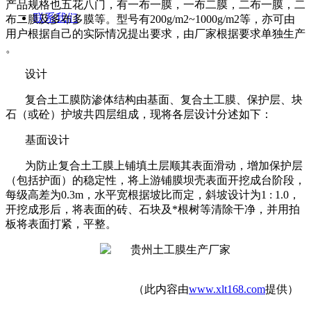
产品规格也五花八门，有一布一膜，一布二膜，二布一膜，二
联系我们
布二膜及多布多膜
等。型号有
200g/m2~1000g/m2
等，亦可由
用户根据自己的实际情况提出要求，由厂家根据要求单独生产
。
设计
复合土工膜防渗体结构由基面、复合土工膜、保护层、块
石（或砼）护坡共四层组成，现将各层设计分述如下：
基面设计
为防止复合土工膜上铺填土层顺其表面滑动，增加保护层
（包括护面）的稳定性，将上游铺膜坝壳表面开挖成台阶段，
每级高差为
0.3m
，水平宽根据坡比而定，斜坡设计为
1 : 1.0
，
开挖成形后，将表面的砖、石块及
*
根树等清除干净，并用拍
板将表面打紧，平整。
（此内容由
www.xlt168.com
提供）