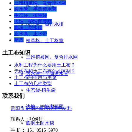
三维植被网、复合排水网
防水板、盲沟
透水管、半圆透水管
生态袋、植生袋
边坡、护坡爬藤网
排水板、蓄排水排
膨润土防水毯
止水条、止水带
草皮
植草格、土工格室
土工布知识
三维植被网、复合排水网
水利工程为什么要用土工布？
无纺布和土工布有什么区别？
透水管、半圆透水管
土工布的作用与用途
土工布的几种类型
生态袋-植生袋
联系我们
边坡、护坡爬藤网
贵阳市花溪区鑫路通工程材料
联系人：张经理
膨润土防水毯
手
机：
151 8515 5970