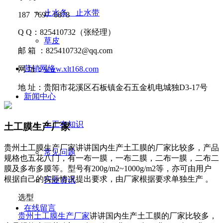
止水条、止水带
187 7697 6878
Q Q
：
825410732
（张经理）
草皮
邮
箱 ：
825410732@qq.com
营销网络
网
址：
www.xlt168.com
地
址：贵阳市花溪区石板镇金石五金机电城独D3-17号
新闻中心
土工布知识
土工膜生产厂家
贵州土工膜生产厂家讲讲​国内生产土工膜的厂家比较多，产品
常见问题
规格也五花八门，有一布一膜，一布二膜，二布一膜，二布二
膜及多布多膜等。型号有200g/m2~1000g/m2等，亦可由用户
根据自己的实际情况提出要求，由厂家根据要求单独生产 。
行业资讯
选型
在线留言
贵州土工膜生产厂家
讲讲
国内生产土工膜的厂家比较多，