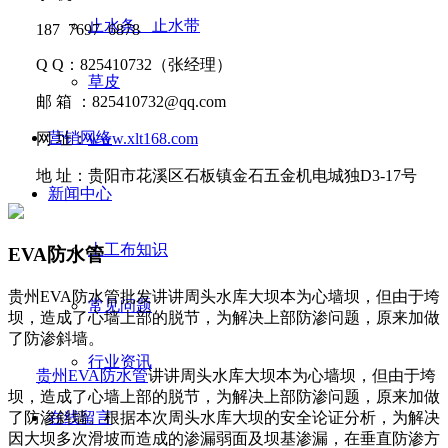
止水条、止水带
187 7697 6878
Q Q
：
825410732
（张经理）
草皮
邮
箱 ：
825410732@qq.com
营销网络
网
址：
www.xlt168.com
地
址：贵阳市花溪区石板镇金石五金机电城独D3-17号
新闻中心
土工布知识
EVA防水管
贵州EVA防水管批发讲讲​周头水库大坝本为心墙坝，但由于垮
常见问题
坝，造成了心墙上部的脱节，为解决上部防渗问题，原来加做
了防渗斜墙。
行业资讯
贵州EVA防水管
讲讲
周头水库大坝本为心墙坝，但由于垮
坝，造成了心墙上部的脱节，为解决上部防渗问题，原来加做
了防渗斜墙。根
据本次周头水库大坝的安全论证分析，为解决
在线留言
因大坝多次滑坡而造成的渗漏弱面及坝基渗漏，在垂直防渗方