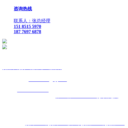
咨询热线
联系人：张总经理
151 8515 5970
187 7697 6878
贵
阳市花溪区鑫路通工程材料
联
系人：张总经理
手
机：
151 8515 5970
187 7697 6878
Q Q
：
825410732
（张总经
理）
邮
箱 ：
825410732@qq.com
网
址：
www.xlt168.com
地 址：贵阳市花溪区石板镇金石五金
机电城
D3-17
号
备案号码：
黔ICP备2026000885号
网站地图
主营区域:贵州 贵阳 遵义 安顺 六盘水 毕节 都匀 凯里 铜仁 兴
义
热门搜索：
贵州土工布
,
贵州土工膜厂家
,
贵阳土工布
,
贵阳土工