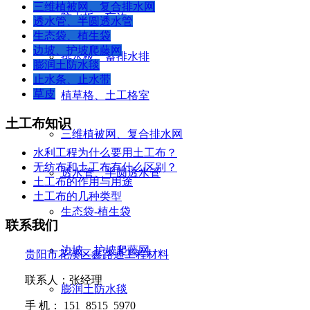
三维植被网、复合排水网
防水板、盲沟
透水管、半圆透水管
生态袋、植生袋
边坡、护坡爬藤网
排水板、蓄排水排
膨润土防水毯
止水条、止水带
草皮
植草格、土工格室
土工布知识
三维植被网、复合排水网
水利工程为什么要用土工布？
无纺布和土工布有什么区别？
透水管、半圆透水管
土工布的作用与用途
土工布的几种类型
生态袋-植生袋
联系我们
边坡、护坡爬藤网
贵阳市花溪区鑫路通工程材料
联系人：张经理
膨润土防水毯
手
机：
151 8515 5970