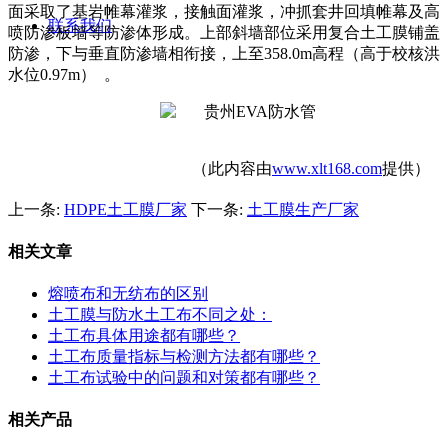
面采取了基岩帷幕灌浆，接触面灌浆，冲抓套井回填帷幕及高
联系我们
喷防渗板墙等防渗体形成。上部斜墙部位采用复合土工膜铺盖
防渗，下与垂直防渗墙相衔接，上至
358.0m
高程（高于校核洪
水位
0.97m
） 。
（此内容由
www.xlt168.com
提供）
上一条:
HDPE土工膜厂家
下一条:
土工膜生产厂家
相关文章
熔喷布和无纺布的区别
土工膜与防水土工布不同之处：
土工布具体用途都有哪些？
土工布质量指标与检测方法都有哪些？
土工布试验中的问题和对策都有哪些？
相关产品