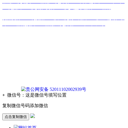
格栅厂家
,
遵义土工格栅厂家
,
安顺土工布公司
,
毕节土工布生产
厂家
,
贵州土工膜
,
铜仁复合土工膜
,
六盘水塑料土工格栅
贵阳复合土工布
,
贵阳土工膜厂家
,
凯里糙面土工膜直销
,
铜仁玻
纤土工格栅
,
贵州土工格栅厂家
,
安顺土工布生产厂家
版权声明：本网站所刊内容未经本网站及作者本人许可， 不
得下载、转载或建立镜像等，违者本网站将追究其法律责任。
本网站所用文字图片部分来源于公共网络或者素材网站
凡图文未署名者均为原始状况，但作者发现后可告知认领，我
们仍会及时署名或依照作者本人意愿处理，如未及时联系本
站，本网站不承担任何责任。
贵公网安备 52011102002939号
+
微信号：
这是微信号填写位置
复制微信号码添加微信
点击复制微信
网站首页