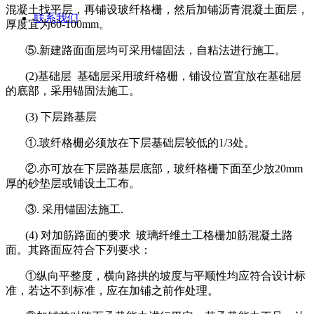
混凝土找平层，再铺设玻纤格栅，然后加铺沥青混凝土面层，
联系我们
厚度宜为
60-100mm
。
⑤
.
新建路面面层均可采用锚固法，自粘法进行施工。
(2)
基础层 基础层采用玻纤格栅，铺设位置宜放在基础层
的底部，采用锚固法施工。
(3)
下层路基层
①
.
玻纤格栅必须放在下层基础层较低的
1/3
处。
②
.
亦可放在下层路基层底部，玻纤格栅下面至少放
20mm
厚的砂垫层或铺设土工布。
③
.
采用锚固法施工
.
(4)
对加筋路面的要求 玻璃纤维土工格栅加筋混凝土路
面。其路面应符合下列要求：
①纵向平整度，横向路拱的坡度与平顺性均应符合设计标
准，若达不到标准，应在加铺之前作处理。