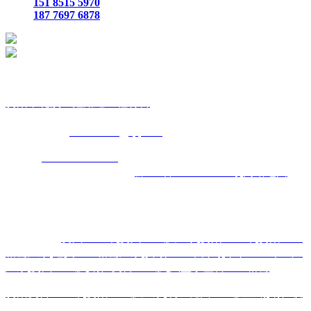
151 8515 5970
187 7697 6878
贵
阳市花溪区鑫路通工程材料
联
系人：张总经理
手
机：
151 8515 5970
187 7697 6878
Q Q
：
825410732
（张总经
理）
邮
箱 ：
825410732@qq.com
网
址：
www.xlt168.com
地 址：贵阳市花溪区石板镇金石五金
机电城
D3-17
号
备案号码：
黔ICP备2026000885号
网站地图
主营区域:贵州 贵阳 遵义 安顺 六盘水 毕节 都匀 凯里 铜仁 兴
义
热门搜索：
贵州土工布
,
贵州土工膜厂家
,
贵阳土工布
,
贵阳土工
格栅厂家
,
遵义土工格栅厂家
,
安顺土工布公司
,
毕节土工布生产
厂家
,
贵州土工膜
,
铜仁复合土工膜
,
六盘水塑料土工格栅
贵阳复合土工布
,
贵阳土工膜厂家
,
凯里糙面土工膜直销
,
铜仁玻
纤土工格栅
,
贵州土工格栅厂家
,
安顺土工布生产厂家