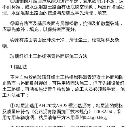
②加铺前对路面承载能力进行平定，若承载能力不足，达
不到标准，或水泥混凝土路面有板底脱空现象，均应作增强处
理。水泥混凝土路面的接逢与裂缝应事先清理，填充。
③原有路面及基层表面有局部松散，抗洞及扩散型裂缝，
应事先修补，填充，以保持表面完好。
④原有路面表面应冲洗干净，清除尘土。松散颗料及杂
物。
玻璃纤维土工格栅沥青路面层施工方法
1.
锚固法
不带自粘胶的玻璃纤维土工格栅增强沥青混凝土路面和防
止路面与路面反射裂缝，可采用锚固法施工，但宜先铺设玻纤
土工格栅，再洒布热沥青作粘曾油，施工人员必须戴手套，施
工方法如下：
①
.
粘层油选用
AH-70
或
AH-90
重油热沥青，粘层油的规格
及质量应符合《公路沥青路面施工技术规范》
JTJ032-94
，采
用专用车辆喷洒。粘层油每平方米用量约
0.4kg-0.6kg
。