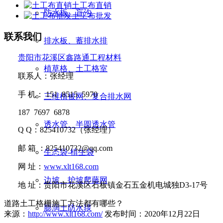
土工布直销
防水板、盲沟
土工布批发
联系我们
排水板、蓄排水排
贵阳市花溪区鑫路通工程材料
植草格、土工格室
联系人：张经理
手
机：
151 8515 5970
三维植被网、复合排水网
187 7697 6878
透水管、半圆透水管
Q Q
：
825410732
（张经理）
邮
箱 ：
825410732@qq.com
生态袋-植生袋
网
址：
www.xlt168.com
边坡、护坡爬藤网
地
址：贵阳市花溪区石板镇金石五金机电城独D3-17号
道路土工格栅施工方法都有哪些？
膨润土防水毯
来源：
http://www.xlt168.com/
发布时间：2020年12月22日