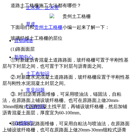
道路土工格栅施工方法都有哪些？
止水条、止水带
草皮
下面咱们和
贵州土工格栅
小编一起来了解一下：
玻璃纤维土工格栅的层位
营销网络
(1)
路面面层
新闻中心
①对新建沥青混凝土道路路面，玻纤格栅可置于半刚性基
层与下封层之间，也可置于下封层与沥青面之间。
土工布知识
②
.
对新建水泥混凝土道路路面，玻纤格栅应置于半刚性基
层与刚性水泥混凝土封层之间。
常见问题
③
.
对旧沥青路面维修，可采用喷油法，锚固法，自粘
法，在原路面上铺设玻纤格栅。也可在原路面上做
20mm-
30mm
细粒式沥青混凝土找平层，再铺设玻纤格栅，然后加铺
行业资讯
沥青混凝土面层，厚度宜为
60-100mm
。
在线留言
④
.
对旧水泥路面维修，可采用自粘法与喷油法，在原路面
上铺设玻纤格栅，也可在原路面上做
20mm-30mm
细粒式沥青