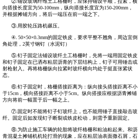
②
.
铺设玻璃纤维土工格栅时，应保持铺设平顺，拉紧，横
向搭接长度宜为
50-100mm
，纵向搭接长度宜为
150-200mm
，
并根据摊铺方向，将后一端压在前一端之下。
③
.
用胶轮压路机碾压。
④
. 50
×
50
×
0.3mm
的固定铁皮，要求平整不翘角，周边宜倒
角处理，
2
英寸钢钉（水泥钉）
⑤
.
钉子固定法铺设玻纤土工格栅时，先将一端用固定铁皮
和钉子固定在已洒布粘层沥青的下层结构上，钉子可用锤击或
射枪射入。再将格栅纵向拉紧时玻纤横向均处于挺直张紧状
态。
⑥
.
钉子固定时，格栅搭接距离为：纵向接头搭接距离不小
于
15cm
，横向搭接距离不小于
5cm
。纵向搭接应根据沥青摊铺
方向将前一幅置于后一幅之上。
⑦
.
固定时不能将钉子钉玻纤上，也不能用锤子直接敲击玻
纤。固定后如发现钉子断裂或铁皮松动，则需予重新固定。
⑧
.
为防止施工车辆的轮胎将玻纤格栅和粘油粘起来。和沥
青混凝土摊铺机机轮打滑的现象，应在粘层油表面撒石屑，石