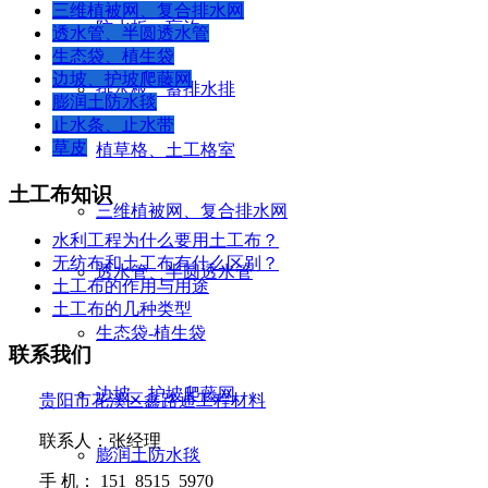
三维植被网、复合排水网
防水板、盲沟
透水管、半圆透水管
生态袋、植生袋
边坡、护坡爬藤网
排水板、蓄排水排
膨润土防水毯
止水条、止水带
草皮
植草格、土工格室
土工布知识
三维植被网、复合排水网
水利工程为什么要用土工布？
无纺布和土工布有什么区别？
透水管、半圆透水管
土工布的作用与用途
土工布的几种类型
生态袋-植生袋
联系我们
边坡、护坡爬藤网
贵阳市花溪区鑫路通工程材料
联系人：张经理
膨润土防水毯
手
机：
151 8515 5970