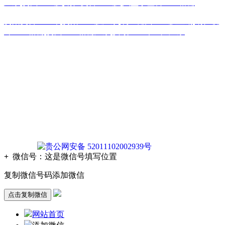
厂家
,
贵州土工膜
,
铜仁复合土工膜
,
六盘水塑料土工格栅
贵阳复合土工布
,
贵阳土工膜厂家
,
凯里糙面土工膜直销
,
铜仁玻
纤土工格栅
,
贵州土工格栅厂家
,
安顺土工布生产厂家
版权声明：本网站所刊内容未经本网站及作者本人许可， 不
得下载、转载或建立镜像等，违者本网站将追究其法律责任。
本网站所用文字图片部分来源于公共网络或者素材网站
凡图文未署名者均为原始状况，但作者发现后可告知认领，我
们仍会及时署名或依照作者本人意愿处理，如未及时联系本
站，本网站不承担任何责任。
贵公网安备 52011102002939号
+
微信号：
这是微信号填写位置
复制微信号码添加微信
点击复制微信
网站首页