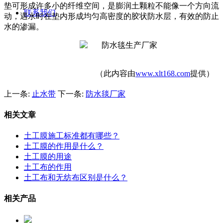
垫可形成许多小的纤维空间，是膨润土颗粒不能像一个方向流
联系我们
动，遇水时在垫内形成均匀高密度的胶状防水层，有效的防止
水的渗漏。
（此内容由
www.xlt168.com
提供）
上一条:
止水带
下一条:
防水毯厂家
相关文章
土工膜施工标准都有哪些？
土工膜的作用是什么？
土工膜的用途
土工布的作用
土工布和无纺布区别是什么？
相关产品