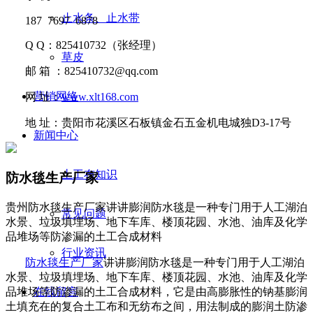
止水条、止水带
187 7697 6878
Q Q
：
825410732
（张经理）
草皮
邮
箱 ：
825410732@qq.com
营销网络
网
址：
www.xlt168.com
地
址：贵阳市花溪区石板镇金石五金机电城独D3-17号
新闻中心
土工布知识
防水毯生产厂家
贵州防水毯生产厂家讲讲膨润防水毯是一种专门用于人工湖泊
常见问题
水景、垃圾填埋场、地下车库、楼顶花园、水池、油库及化学
品堆场等防渗漏的土工合成材料
行业资讯
防水毯生产厂家
讲讲
膨润防水毯是一种专门用于人工湖泊
水景、垃圾填埋场、地下车库、楼顶花园、水池、油库及化学
品堆场等防渗漏
的土工合成材料，它是由高膨胀性的钠基膨润
在线留言
土填充在的复合土工布和无纺布之间，用法制成的膨润土防渗