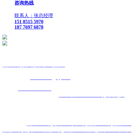
咨询热线
联系人：张总经理
151 8515 5970
187 7697 6878
贵
阳市花溪区鑫路通工程材料
联
系人：张总经理
手
机：
151 8515 5970
187 7697 6878
Q Q
：
825410732
（张总经
理）
邮
箱 ：
825410732@qq.com
网
址：
www.xlt168.com
地 址：贵阳市花溪区石板镇金石五金
机电城
D3-17
号
备案号码：
黔ICP备2026000885号
网站地图
主营区域:贵州 贵阳 遵义 安顺 六盘水 毕节 都匀 凯里 铜仁 兴
义
热门搜索：
贵州土工布
,
贵州土工膜厂家
,
贵阳土工布
,
贵阳土工
格栅厂家
,
遵义土工格栅厂家
,
安顺土工布公司
,
毕节土工布生产