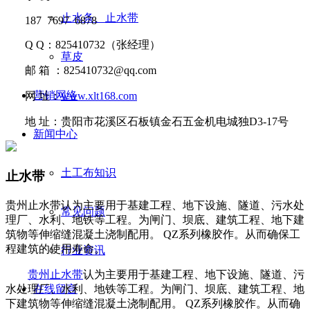
止水条、止水带
187 7697 6878
Q Q
：
825410732
（张经理）
草皮
邮
箱 ：
825410732@qq.com
营销网络
网
址：
www.xlt168.com
地
址：贵阳市花溪区石板镇金石五金机电城独D3-17号
新闻中心
土工布知识
止水带
贵州止水带认为​主要用于基建工程、地下设施、隧道、污水处
常见问题
理厂、水利、地铁等工程。为闸门、坝底、建筑工程、地下建
筑物等伸缩缝混凝土浇制配用。 QZ系列橡胶作。从而确保工
程建筑的使用寿命。
行业资讯
贵州止水带
认为
主要用于基建工程、地下设施、隧道、污
水处理厂、水利、地铁等工程。为闸门、坝底、建筑工程、地
在线留言
下建筑物等伸缩
缝混凝土浇制配用。
QZ
系列橡胶作。从而确