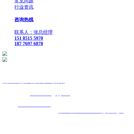
常见问题
行业资讯
咨询热线
联系人：张总经理
151 8515 5970
187 7697 6878
贵
阳市花溪区鑫路通工程材料
联
系人：张总经理
手
机：
151 8515 5970
187 7697 6878
Q Q
：
825410732
（张总经
理）
邮
箱 ：
825410732@qq.com
网
址：
www.xlt168.com
地 址：贵阳市花溪区石板镇金石五金
机电城
D3-17
号
备案号码：
黔ICP备2026000885号
网站地图
主营区域:贵州 贵阳 遵义 安顺 六盘水 毕节 都匀 凯里 铜仁 兴
义