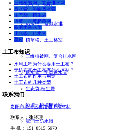
三维植被网、复合排水网
防水板、盲沟
透水管、半圆透水管
生态袋、植生袋
边坡、护坡爬藤网
排水板、蓄排水排
膨润土防水毯
止水条、止水带
草皮
植草格、土工格室
土工布知识
三维植被网、复合排水网
水利工程为什么要用土工布？
无纺布和土工布有什么区别？
透水管、半圆透水管
土工布的作用与用途
土工布的几种类型
生态袋-植生袋
联系我们
边坡、护坡爬藤网
贵阳市花溪区鑫路通工程材料
联系人：张经理
膨润土防水毯
手
机：
151 8515 5970