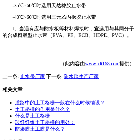
-35℃~60℃
时选用天然橡胶止水带
-40℃~60℃
时选用三元乙丙橡胶止水带
f
、当遇有应与防水板等材料焊接时，宜选用与其同分子
的合成树脂型止水带（
EVA
、
PE
、
ECB
、
HDPE
、
PVC
）。
（此内容由
www.xlt168.com
提供）
上一条:
止水带厂家
下一条:
防水毯生产厂家
相关文章
道路中的土工格栅一般在什么时候铺设？
土工格栅的作用是什么？
什么是土工格栅
玻纤纤维土工格栅的用处：
防渗膜土工膜是什么？