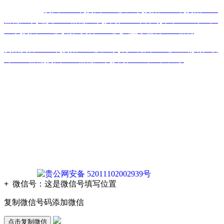
热门搜索：
贵州土工布
,
贵州土工膜厂家
,
贵阳土工布
,
贵阳土工
格栅厂家
,
遵义土工格栅厂家
,
安顺土工布公司
,
毕节土工布生产
厂家
,
贵州土工膜
,
铜仁复合土工膜
,
六盘水塑料土工格栅
贵阳复合土工布
,
贵阳土工膜厂家
,
凯里糙面土工膜直销
,
铜仁玻
纤土工格栅
,
贵州土工格栅厂家
,
安顺土工布生产厂家
版权声明：本网站所刊内容未经本网站及作者本人许可， 不
得下载、转载或建立镜像等，违者本网站将追究其法律责任。
本网站所用文字图片部分来源于公共网络或者素材网站
凡图文未署名者均为原始状况，但作者发现后可告知认领，我
们仍会及时署名或依照作者本人意愿处理，如未及时联系本
站，本网站不承担任何责任。
贵公网安备 52011102002939号
+
微信号：
这是微信号填写位置
复制微信号码添加微信
点击复制微信