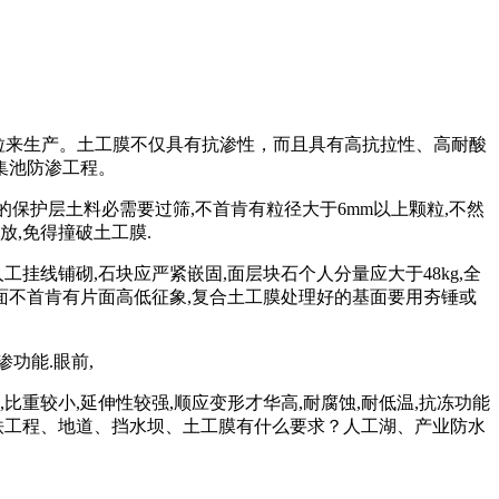
粒来生产。土工膜不仅具有抗渗性，而且具有高抗拉性、高耐酸
集池防渗工程。
的保护层土料必需要过筛
,
不首肯有粒径大于
6mm
以上颗粒
,
不然
放
,
免得撞破土工膜
.
人工挂线铺砌
,
石块应严紧嵌固
,
面层块石个人分量应大于
48kg,
全
面不首肯有片面高低征象
,
复合土工膜处理好的基面要用夯锤或
渗功能
.
眼前
,
,
比重较小
,
延伸性较强
,
顺应变形才华高
,
耐腐蚀
,
耐低温
,
抗冻功能
铁工程、地道、挡水坝、土工膜有什么要求？人工湖、产业防水