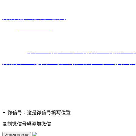
贵
阳市花溪区鑫路通工程材料
联
系人：张总经理
手
机：
151
网
址：
www.xlt168.com
地 址：贵阳市花溪区石板镇金石五金
主营区域:贵州 贵阳 遵义 安顺 六盘水 毕节 都匀 凯里 铜仁 兴义
热门搜索：
贵州土工布
,
贵州土工膜厂家
,
贵阳土工布
,
贵阳土工
贵阳复合土工布
,
贵阳土工膜厂家
,
凯里糙面土工膜直销
,
铜仁玻
版权声明：本网站所刊内容未经本网站及作者本人许可， 不
凡图文未署名者均为原始状况，但作者发现后可告知认领，我
+
微信号：
这是微信号填写位置
复制微信号码添加微信
点击复制微信