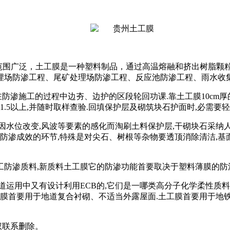
范围广泛，土工膜是一种塑料制品，通过高温熔融和挤出树脂颗
埋场防渗工程、尾矿处理场防渗工程、反应池防渗工程、雨水收
在防渗施工的过程中边夯、边护的区段轮回功课
.
靠土工膜
10cm
厚
1.5
以上
,
并随时取样查验
.
回填保护层及砌筑块石护面时
,
必需要轻
因水位改变
,
风波等要素的感化而淘刷土料保护层
,
干砌块石采纳
防渗成效的环节
,
特殊是对尖石、树根等杂物要透顶消除清洁
,
基
工防渗质料
,
新质料土工膜它的防渗功能首要取决于塑料薄膜的防
道运用中又有设计利用
ECB
的
,
它们是一哪类高分子化学柔性质料
膜首要用于地道复合衬砌、不适当外露屋面
.
土工膜首要用于地
权联系删除。