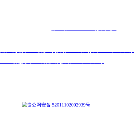
 8515 5970
187 7697 6878
Q Q
：
825410732
（张总经理）
邮
箱
机电城
D3-17
号
备案号码：
黔ICP备2026000885号
网站地图
格栅厂家
,
遵义土工格栅厂家
,
安顺土工布公司
,
毕节土工布生产厂家
纤土工格栅
,
贵州土工格栅厂家
,
安顺土工布生产厂家
得下载、转载或建立镜像等，违者本网站将追究其法律责任。本网
们仍会及时署名或依照作者本人意愿处理，如未及时联系本站，
贵公网安备 52011102002939号