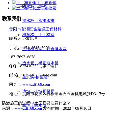
土工布直销
防水板、盲沟
土工布批发
联系我们
排水板、蓄排水排
贵阳市花溪区鑫路通工程材料
植草格、土工格室
联系人：张经理
手
机：
151 8515 5970
三维植被网、复合排水网
187 7697 6878
透水管、半圆透水管
Q Q
：
825410732
（张经理）
邮
箱 ：
825410732@qq.com
生态袋-植生袋
网
址：
www.xlt168.com
边坡、护坡爬藤网
地
址：贵阳市花溪区石板镇金石五金机电城独D3-17号
防渗施工的过程中土工膜要注意什么？
膨润土防水毯
来源：
www.xlt168.com
发布时间：2022年08月16日