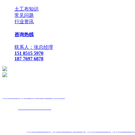
土工布知识
常见问题
行业资讯
咨询热线
联系人：张总经理
151 8515 5970
187 7697 6878
贵
阳市花溪区鑫路通工程材料
联
系人：张总经理
手
机：
151
网
址：
www.xlt168.com
地 址：贵阳市花溪区石板镇金石五金
主营区域:贵州 贵阳 遵义 安顺 六盘水 毕节 都匀 凯里 铜仁 兴义
热门搜索：
贵州土工布
,
贵州土工膜厂家
,
贵阳土工布
,
贵阳土工