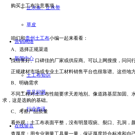
购买土工布注意事项：
止水条、止水带
草皮
咱们和
贵州土工布
小编一起来看看：
营销网络
A
、选择正规渠道
新闻中心
找信誉好、口碑佳的厂家或供应商。可以上网搜搜，问问
正规建材市场或专业土工材料销售平台也很靠谱。这些地
土工布知识
B
、明确需求
常见问题
不同工程对土工布性能要求天差地别。像道路基层加固、
求，这是选购的基础。
行业资讯
C
、考察产品质量
看外观：土工布表面平整，没有明显瑕疵、裂口、孔洞，
在线留言
查厚度：用专业测量工具量一量，保证厚度符合标准和自