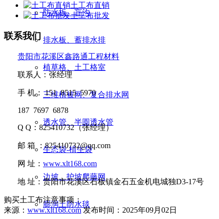
土工布直销
防水板、盲沟
土工布批发
联系我们
排水板、蓄排水排
贵阳市花溪区鑫路通工程材料
植草格、土工格室
联系人：张经理
手
机：
151 8515 5970
三维植被网、复合排水网
187 7697 6878
透水管、半圆透水管
Q Q
：
825410732
（张经理）
邮
箱 ：
825410732@qq.com
生态袋-植生袋
网
址：
www.xlt168.com
边坡、护坡爬藤网
地
址：贵阳市花溪区石板镇金石五金机电城独D3-17号
购买土工布注意事项：
膨润土防水毯
来源：
www.xlt168.com
发布时间：2025年09月02日