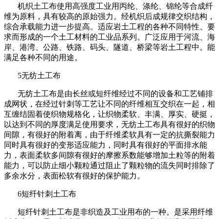
机织土工布使用高强度工业用丙纶、涤纶、锦纶等合成纤
维为原料，具有较高的原始强力。经机织后成规律交织结构，
综合承载能力进一步提高。适应岩土工程的各种不同特性、要
求而形成的一个土工材料的工业品系列。广泛应用于河流、海
岸、港湾、公路、铁路、码头、隧道、桥梁等岩土工程中。能
满足各种不同的用途。
5
无纺土工布
无纺土工布是由长丝或短纤维经过不同的设备和工艺铺排
成网状，在经过针刺等工艺让不同的纤维相互交织在一起，相
互缠结固着使织物规格化，让织物柔软、丰满、厚实、硬挺，
以达到不同的厚度满足使用要求，无纺土工布具有很好的织物
间隙，有很好的附着离，由于纤维柔软具有一定的抗撕裂能力
同时具有很好的变形适应能力，同时具有很好的平面排水能
力，表面柔软多间隙有很好的摩擦系数能够增加土粒等的附着
能力，可以防止细小颗粒通过阻止了颗粒物的流失同时排除了
多余水分，表面松软有很好的保护能力。
6
短纤针刺土工布
短纤针刺土工布是非织造及工业用布的一种。是采用纤维