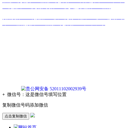
格栅厂家
,
遵义土工格栅厂家
,
安顺土工布公司
,
毕节土工布生产
厂家
,
贵州土工膜
,
铜仁复合土工膜
,
六盘水塑料土工格栅
贵阳复合土工布
,
贵阳土工膜厂家
,
凯里糙面土工膜直销
,
铜仁玻
纤土工格栅
,
贵州土工格栅厂家
,
安顺土工布生产厂家
版权声明：本网站所刊内容未经本网站及作者本人许可， 不
得下载、转载或建立镜像等，违者本网站将追究其法律责任。
本网站所用文字图片部分来源于公共网络或者素材网站
凡图文未署名者均为原始状况，但作者发现后可告知认领，我
们仍会及时署名或依照作者本人意愿处理，如未及时联系本
站，本网站不承担任何责任。
贵公网安备 52011102002939号
+
微信号：
这是微信号填写位置
复制微信号码添加微信
点击复制微信
网站首页