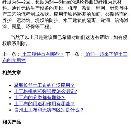
纤度为
6
—
2
旦，长度为
54
—
64mm
的涤纶卷曲短纤维为原材
料。通过无纺生产设备的开松、梳理、杂乱、铺网、针刺等生
产工艺的流程制成布状。应用于铁路路基的加筋、公路路面的
养护、运动馆、堤坝的防护、水工建筑的隔离、遂洞、沿海滩
涂、围垦、环保等工程。
当然了以上只是建议而已希望对咱们这边有帮助，如有侵
权联系删除。
上一条：
土工膜特点有哪些？
下一条：
咱们一起来了解土工
布的实用性
相关文章
聚酯长丝土工布的广泛应用？
土工格栅的断裂强度怎么测定?
土工布的分类都有那些？
土工布的用途和作用有哪些？
贵州土工布和无纺布区别是什么？
相关产品