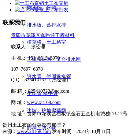
土工布直销
防水板、盲沟
土工布批发
联系我们
排水板、蓄排水排
贵阳市花溪区鑫路通工程材料
植草格、土工格室
联系人：张经理
手
机：
151 8515 5970
三维植被网、复合排水网
187 7697 6878
透水管、半圆透水管
Q Q
：
825410732
（张经理）
邮
箱 ：
825410732@qq.com
生态袋-植生袋
网
址：
www.xlt168.com
边坡、护坡爬藤网
地
址：贵阳市花溪区石板镇金石五金机电城独D3-17号
贵州土工布的分类都有那些？
膨润土防水毯
来源：
www.xlt168.com
发布时间：2023年10月11日