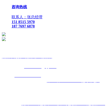
咨询热线
联系人：张总经理
151 8515 5970
187 7697 6878
贵
阳市花溪区鑫路通工程材料
联
系人：张总经理
手
机：
151 8515 5970
187 7697 6878
Q Q
：
825410732
（张总经
理）
邮
箱 ：
825410732@qq.com
网
址：
www.xlt168.com
地 址：贵阳市花溪区石板镇金石五金
机电城
D3-17
号
备案号码：
黔ICP备2026000885号
网站地图
主营区域:贵州 贵阳 遵义 安顺 六盘水 毕节 都匀 凯里 铜仁 兴
义
热门搜索：
贵州土工布
,
贵州土工膜厂家
,
贵阳土工布
,
贵阳土工