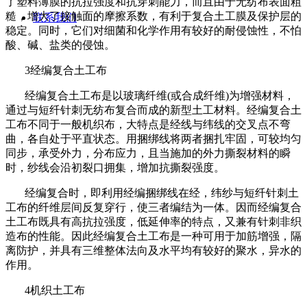
了塑料薄膜的抗拉强度和抗穿刺能力，而且由于无纺布表面粗
糙，增大了接触面的摩擦系数，有利于复合土工膜及保护层的
联系我们
稳定。同时，它们对细菌和化学作用有较好的耐侵蚀性，不怕
酸、碱、盐类的侵蚀。
3
经编复合土工布
经编复合土工布是以玻璃纤维
(
或合成纤维
)
为增强材料，
通过与短纤针刺无纺布复合而成的新型土工材料。经编复合土
工布不同于一般机织布，大特点是经线与纬线的交叉点不弯
曲，各自处于平直状态。用捆绑线将两者捆扎牢固，可较均匀
同步，承受外力，分布应力，且当施加的外力撕裂材料的瞬
时，纱线会沿初裂口拥集，增加抗撕裂强度。
经编复合时，即利用经编捆绑线在经，纬纱与短纤针刺土
工布的纤维层间反复穿行，使三者编结为一体。因而经编复合
土工布既具有高抗拉强度，低延伸率的特点，又兼有针刺非织
造布的性能。因此经编复合土工布是一种可用于加筋增强，隔
离防护，并具有三维整体法向及水平均有较好的聚水，异水的
作用。
4
机织土工布