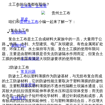
土工布的分类都有那些？
止水条、止水带
草皮
咱们和
贵州土工布
小编一起来了解一下：
1
复合土工布
营销网络
复合土工布是土工合成材料大家族中的一员，大量用于公
路、铁路、水利、大型建筑、电厂灰坝建设、有色金属尾矿处
新闻中心
理、环保工程、水土保持等方面。复合土工膜的使用年限问
题，主要是由塑料薄膜是否失去防渗隔水作用而定，但复合土
土工布知识
工膜的使用年限应满足大坝防渗要求的使用年限。
2
防渗土工布
常见问题
防渗土工布以塑料薄膜作为防渗基材，与无纺布复合而成
的土工防渗材料，它的防渗性能主要取决于塑料薄膜的防渗性
行业资讯
能。主要机理是以塑料薄膜的不透水性隔断土坝漏水通道，以
其较大的抗拉强度和延伸率承受水压和适应坝体变形；而无纺
布亦是一种高分子短纤维化学材料，通过针刺或热粘成形，具
在线留言
有较高的抗拉强度和延伸性，它与塑料薄膜结合后，不仅增大