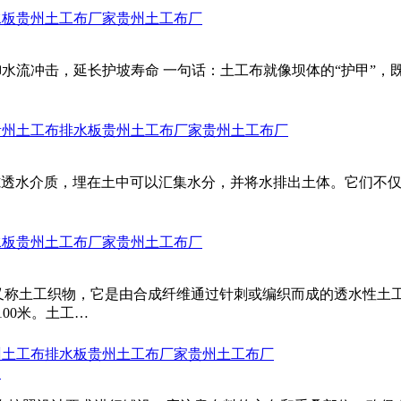
水板
贵州土工布厂家
贵州土工布厂
御水流冲击，延长护坡寿命 一句话：土工布就像坝体的“护甲”
贵州土工布排水板
贵州土工布厂家
贵州土工布厂
隙透水介质，埋在土中可以汇集水分，并将水排出土体。它们不
水板
贵州土工布厂家
贵州土工布厂
又称土工织物，它是由合成纤维通过针刺或编织而成的透水性土
100米。土工…
州土工布排水板
贵州土工布厂家
贵州土工布厂
？