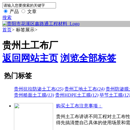
产品
文章
搜索
首页
>
标签展示
>
贵州土工布厂
返回网站主页
浏览全部标签
热门标签
贵州抗拉防渗土工布
(25)
贵州工地土工布
(24)
贵州防渗膜
贵州糙面土工膜
(13)
贵州HDPE土工膜
(12)
毕节土工膜
(12
购买土工布注意事项：
贵州土工布讲讲不同工程对土工布
得先搞清楚自己具体的使用场景和