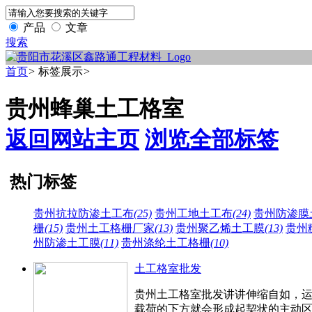
产品
文章
搜索
首页
>
标签展示
>
贵州蜂巢土工格室
返回网站主页
浏览全部标签
热门标签
贵州抗拉防渗土工布
(25)
贵州工地土工布
(24)
贵州防渗膜
栅
(15)
贵州土工格栅厂家
(13)
贵州聚乙烯土工膜
(13)
贵州
州防渗土工膜
(11)
贵州涤纶土工格栅
(10)
土工格室批发
贵州土工格室批发讲讲​伸缩自如，
载荷的下方就会形成起契状的主动