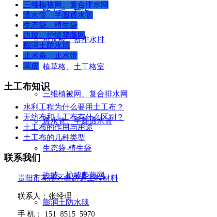
三维植被网、复合排水网
防水板、盲沟
透水管、半圆透水管
生态袋、植生袋
边坡、护坡爬藤网
排水板、蓄排水排
膨润土防水毯
止水条、止水带
草皮
植草格、土工格室
土工布知识
三维植被网、复合排水网
水利工程为什么要用土工布？
无纺布和土工布有什么区别？
透水管、半圆透水管
土工布的作用与用途
土工布的几种类型
生态袋-植生袋
联系我们
边坡、护坡爬藤网
贵阳市花溪区鑫路通工程材料
联系人：张经理
膨润土防水毯
手
机：
151 8515 5970