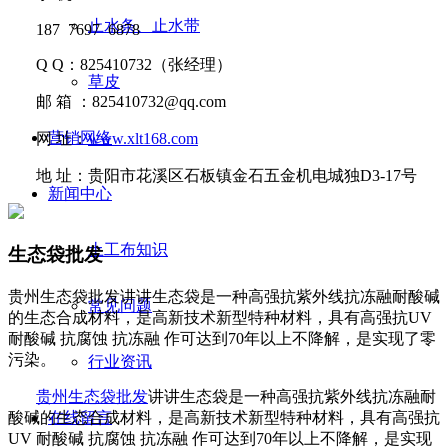
止水条、止水带
187 7697 6878
Q Q
：
825410732
（张经理）
草皮
邮
箱 ：
825410732@qq.com
营销网络
网
址：
www.xlt168.com
地
址：贵阳市花溪区石板镇金石五金机电城独D3-17号
新闻中心
土工布知识
生态袋批发
贵州生态袋批发讲讲​生态袋是一种高强抗紫外线抗冻融耐酸碱
常见问题
的生态合成材料，是高新技术新型特种材料，具有高强抗UV
耐酸碱 抗腐蚀 抗冻融 作可达到70年以上不降解，是实现了零
污染。
行业资讯
贵州生态袋批发
讲讲
生态袋是一种高强抗紫外线抗冻融耐
酸碱的生态合成材料，是高新技术新型特种材料，具有高强抗
在线留言
UV
耐酸碱 抗腐蚀
抗冻融 作可达到
70
年以上不降解，是实现