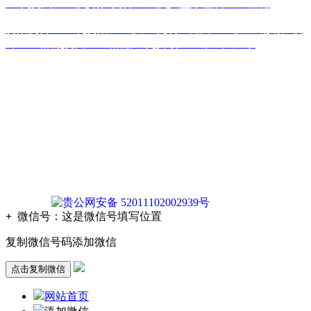
厂家
,
贵州土工膜
,
铜仁复合土工膜
,
六盘水塑料土工格栅
贵阳复合土工布
,
贵阳土工膜厂家
,
凯里糙面土工膜直销
,
铜仁玻
纤土工格栅
,
贵州土工格栅厂家
,
安顺土工布生产厂家
版权声明：本网站所刊内容未经本网站及作者本人许可， 不
得下载、转载或建立镜像等，违者本网站将追究其法律责任。
本网站所用文字图片部分来源于公共网络或者素材网站
凡图文未署名者均为原始状况，但作者发现后可告知认领，我
们仍会及时署名或依照作者本人意愿处理，如未及时联系本
站，本网站不承担任何责任。
贵公网安备 52011102002939号
+
微信号：
这是微信号填写位置
复制微信号码添加微信
点击复制微信
网站首页