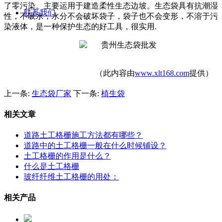
了零污染。主要运用于建造柔性生态边坡。生态袋具有抗潮湿
联系我们
性，不吸水，水分不会破坏袋子，袋子也不会变形，不溶于污
染液体，是一种保护生态的好工具，很实用.
（此内容由
www.xlt168.com
提供）
上一条:
生态袋厂家
下一条:
植生袋
相关文章
道路土工格栅施工方法都有哪些？
道路中的土工格栅一般在什么时候铺设？
土工格栅的作用是什么？
什么是土工格栅
玻纤纤维土工格栅的用处：
相关产品