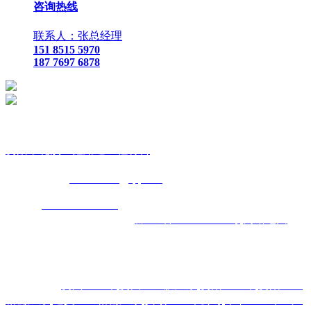
咨询热线
联系人：张总经理
151 8515 5970
187 7697 6878
贵
阳市花溪区鑫路通工程材料
联
系人：张总经理
手
机：
151 8515 5970
187 7697 6878
Q Q
：
825410732
（张总经
理）
邮
箱 ：
825410732@qq.com
网
址：
www.xlt168.com
地 址：贵阳市花溪区石板镇金石五金
机电城
D3-17
号
备案号码：
黔ICP备2026000885号
网站地图
主营区域:贵州 贵阳 遵义 安顺 六盘水 毕节 都匀 凯里 铜仁 兴
义
热门搜索：
贵州土工布
,
贵州土工膜厂家
,
贵阳土工布
,
贵阳土工
格栅厂家
,
遵义土工格栅厂家
,
安顺土工布公司
,
毕节土工布生产