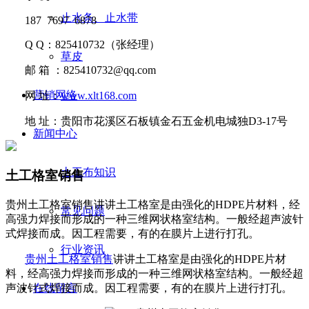
止水条、止水带
187 7697 6878
Q Q
：
825410732
（张经理）
草皮
邮
箱 ：
825410732@qq.com
营销网络
网
址：
www.xlt168.com
地
址：贵阳市花溪区石板镇金石五金机电城独D3-17号
新闻中心
土工布知识
土工格室销售
贵州土工格室销售讲讲​土工格室是由强化的HDPE片材料，经
常见问题
高强力焊接而形成的一种三维网状格室结构。一般经超声波针
式焊接而成。因工程需要，有的在膜片上进行打孔。
行业资讯
贵州土工格室销售
讲讲
土工格室是由强化的
HDPE
片材
料，经高强力焊接而形成的一种三维网状格室结构。一般经超
声波针式焊接而成。
因工程需要，有的在膜片上进行打孔。
在线留言