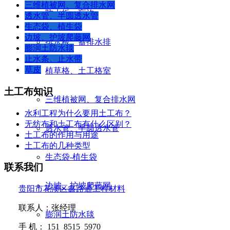
三维植被网、复合排水网
防水板、盲沟
透水管、半圆透水管
生态袋、植生袋
边坡、护坡爬藤网
排水板、蓄排水排
膨润土防水毯
止水条、止水带
草皮
植草格、土工格室
土工布知识
三维植被网、复合排水网
水利工程为什么要用土工布？
无纺布和土工布有什么区别？
透水管、半圆透水管
土工布的作用与用途
土工布的几种类型
生态袋-植生袋
联系我们
边坡、护坡爬藤网
贵阳市花溪区鑫路通工程材料
联系人：张经理
膨润土防水毯
手
机：
151 8515 5970