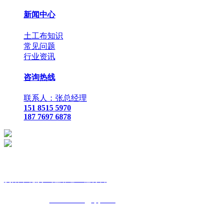
新闻中心
土工布知识
常见问题
行业资讯
咨询热线
联系人：张总经理
151 8515 5970
187 7697 6878
贵
阳市花溪区鑫路通工程材料
联
系人：张总经理
手
机：
151 8515 5970
187 7697 6878
Q Q
：
825410732
（张总经
理）
邮
箱 ：
825410732@qq.com
网
址：
www.xlt168.com
地 址：贵阳市花溪区石板镇金石五金