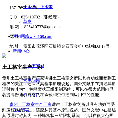
止水条、止水带
187 7697 6878
Q Q
：
825410732
（张经理）
草皮
邮
箱 ：
825410732@qq.com
营销网络
网
址：
www.xlt168.com
地
址：贵阳市花溪区石板镇金石五金机电城独D3-17号
新闻中心
土工布知识
土工格室生产厂家
贵州土工格室生产厂家讲讲​土工格室之所以具有功效而受到工
常见问题
程界的关注，还应从其基本原理说起。国外文献中在描述其原
理时称其为“一种蜂窝状三维限制系统，可以在很大范围内显
著提高普通填充材料在承载和虫蚀控制应用中的性能。
行业资讯
贵州土工格室生产厂家
讲讲
土工格室之所以具有功效而受
到工程界的关注，还应从其基本原理说起。国外文献中在描述
在线留言
其原理时称其为
“一种蜂窝状三维限制系统，可以在很大范围