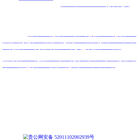
机电城
D3-17
号
备案号码：
黔ICP备2026000885号
网站地图
主营区域:贵州 贵阳 遵义 安顺 六盘水 毕节 都匀 凯里 铜仁 兴
义
热门搜索：
贵州土工布
,
贵州土工膜厂家
,
贵阳土工布
,
贵阳土工
格栅厂家
,
遵义土工格栅厂家
,
安顺土工布公司
,
毕节土工布生产
厂家
,
贵州土工膜
,
铜仁复合土工膜
,
六盘水塑料土工格栅
贵阳复合土工布
,
贵阳土工膜厂家
,
凯里糙面土工膜直销
,
铜仁玻
纤土工格栅
,
贵州土工格栅厂家
,
安顺土工布生产厂家
版权声明：本网站所刊内容未经本网站及作者本人许可， 不
得下载、转载或建立镜像等，违者本网站将追究其法律责任。
本网站所用文字图片部分来源于公共网络或者素材网站
凡图文未署名者均为原始状况，但作者发现后可告知认领，我
们仍会及时署名或依照作者本人意愿处理，如未及时联系本
站，本网站不承担任何责任。
贵公网安备 52011102002939号