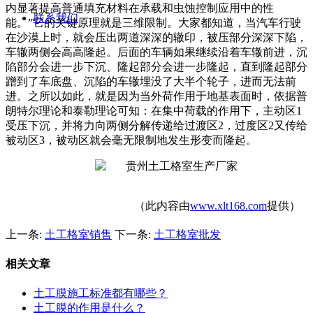
内显著提高普通填充材料在承载和虫蚀控制应用中的性
联系我们
能。”它的关键原理就是三维限制。大家都知道，当汽车行驶
在沙漠上时，就会压出两道深深的辙印，被压部分深深下陷，
车辙两侧会高高隆起。后面的车辆如果继续沿着车辙前进，沉
陷部分会进一步下沉、隆起部分会进一步隆起，直到隆起部分
蹭到了车底盘、沉陷的车辙埋没了大半个轮子，进而无法前
进。之所以如此，就是因为当外荷作用于地基表面时，依据普
朗特尔理论和泰勒理论可知：在集中荷载的作用下，主动区
1
受压下沉，并将力向两侧分解传递给过渡区
2
，过度区
2
又传给
被动区
3
，被动区就会毫无限制地发生形变而隆起。
（此内容由
www.xlt168.com
提供）
上一条:
土工格室销售
下一条:
土工格室批发
相关文章
土工膜施工标准都有哪些？
土工膜的作用是什么？