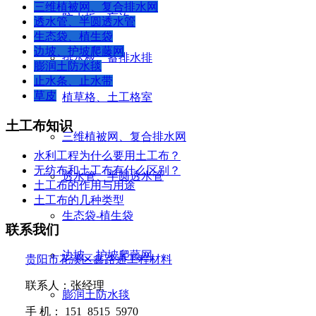
三维植被网、复合排水网
防水板、盲沟
透水管、半圆透水管
生态袋、植生袋
边坡、护坡爬藤网
排水板、蓄排水排
膨润土防水毯
止水条、止水带
草皮
植草格、土工格室
土工布知识
三维植被网、复合排水网
水利工程为什么要用土工布？
无纺布和土工布有什么区别？
透水管、半圆透水管
土工布的作用与用途
土工布的几种类型
生态袋-植生袋
联系我们
边坡、护坡爬藤网
贵阳市花溪区鑫路通工程材料
联系人：张经理
膨润土防水毯
手
机：
151 8515 5970