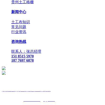
贵州土工格栅
新闻中心
土工布知识
常见问题
行业资讯
咨询热线
联系人：张总经理
151 8515 5970
187 7697 6878
贵
阳市花溪区鑫路通工程材料
联
系人：张总经理
手
机：
151 8515 5970
187 7697 6878
Q Q
：
825410732
（张总经
理）
邮
箱 ：
825410732@qq.com