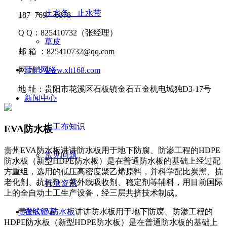
止水条、止水带
187 7697 6878
Q Q
：
825410732
（张经理）
草皮
邮
箱 ：
825410732@qq.com
营销网络
网
址：
www.xlt168.com
地
址：贵阳市花溪区石板镇金石五金机电城独D3-17号
新闻中心
土工布知识
EVA防水板
贵州EVA防水板讲讲​防水板用于地下防腐、防渗工程的HDPE
常见问题
防水板（新型HDPE防水板）是在普通防水板的基础上经过配
方重组，选用的低压高密度聚乙烯原料，并科学配比炭黑、抗
老化剂、抗氧剂、紫外线吸收剂、稳定剂等辅料，用目前国际
行业资讯
上的全自动土工生产设备，经三层共挤技术制成。
贵州EVA防水板
讲讲
防水板用于地下防腐、防渗工程的
在线留言
HDPE
防水板（新型
HDPE
防水板）是在普通防水板的基础上