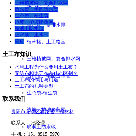
三维植被网、复合排水网
防水板、盲沟
透水管、半圆透水管
生态袋、植生袋
边坡、护坡爬藤网
排水板、蓄排水排
膨润土防水毯
止水条、止水带
草皮
植草格、土工格室
土工布知识
三维植被网、复合排水网
水利工程为什么要用土工布？
无纺布和土工布有什么区别？
透水管、半圆透水管
土工布的作用与用途
土工布的几种类型
生态袋-植生袋
联系我们
边坡、护坡爬藤网
贵阳市花溪区鑫路通工程材料
联系人：张经理
膨润土防水毯
手
机：
151 8515 5970