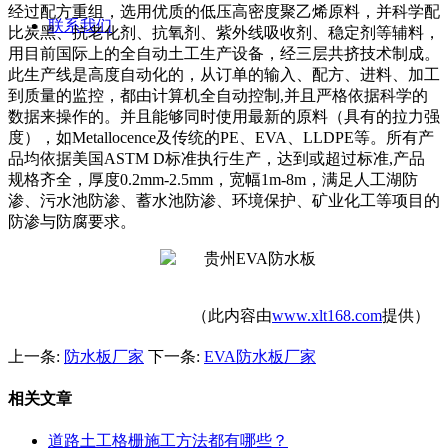
经过配方重组，选用优
质的低压高密度聚乙烯原料，并科学配
联系我们
比炭黑、抗老化剂、抗氧剂、紫外线吸收剂、稳定剂等辅料，
用目前国际上的全自动土工生产设备，经三层共挤技术制成。
此生产线是高度自动化的，从订单的输入、配方、进料、加工
到质量的监控，都由计算机全自动控制
,
并且严格依据科学的
数据来操作的。并且能够同时使用最新的原料（具有的拉力强
度），如
Metallocence
及传统的
PE
、
EVA
、
LLDPE
等。所有产
品均依据美国
ASTM D
标准执行生产，达到或超过标准
,
产品
规格齐全，厚度
0.2mm-2.5mm
，宽幅
1m-8m
，满足人工湖防
渗、污水池防渗、蓄水池防渗、环境保护、矿业化工等项目的
防渗与防腐要求。
（此内容由
www.xlt168.com
提供）
上一条:
防水板厂家
下一条:
EVA防水板厂家
相关文章
道路土工格栅施工方法都有哪些？