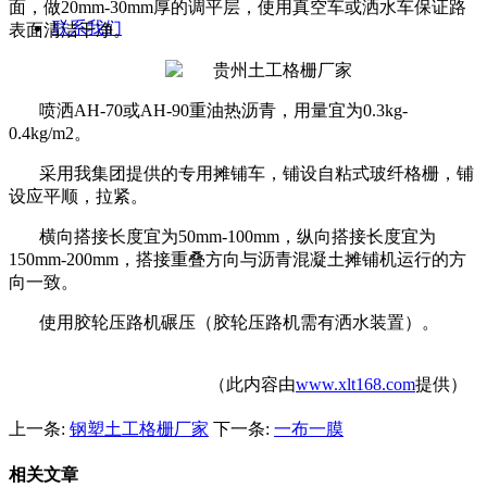
面，做
20mm-30mm
厚的调平层，使用真空车或洒水车保证路
联系我们
表面清洁干净。
喷洒
AH-70
或
AH-90
重油热沥青，用量宜为
0.3kg-
0.4kg/m2
。
采用我集团提供的专用摊铺车，铺设自粘式玻纤格栅，铺
设应平顺，拉紧。
横向搭接长度宜为
50mm-100mm
，纵向搭接长度宜为
150mm-200mm
，搭接重叠方向与沥青混凝土摊铺机运行的方
向一致。
使用胶轮压路机碾压（胶轮压路机需有洒水装置）。
（此内容由
www.xlt168.com
提供）
上一条:
钢塑土工格栅厂家
下一条:
一布一膜
相关文章