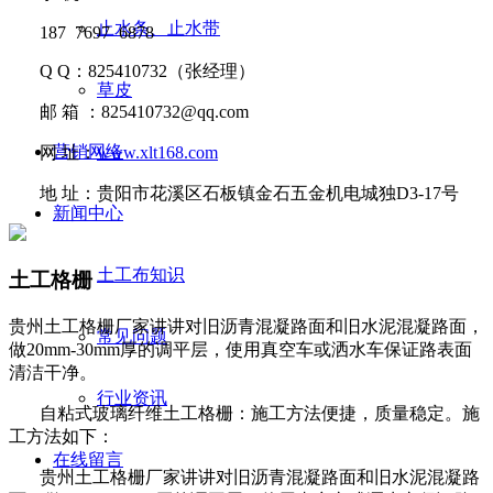
止水条、止水带
187 7697 6878
Q Q
：
825410732
（张经理）
草皮
邮
箱 ：
825410732@qq.com
营销网络
网
址：
www.xlt168.com
地
址：贵阳市花溪区石板镇金石五金机电城独D3-17号
新闻中心
土工布知识
土工格栅
贵州土工格栅厂家讲讲​对旧沥青混凝路面和旧水泥混凝路面，
常见问题
做20mm-30mm厚的调平层，使用真空车或洒水车保证路表面
清洁干净。
行业资讯
自粘式玻璃纤维土工格栅：施工方法便捷，质量稳定。施
工方法如下：
在线留言
贵州土工格栅厂家讲讲
对旧沥青混凝路面和旧水泥混凝路