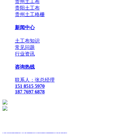
贵州土工布
贵阳土工布
贵州土工格栅
新闻中心
土工布知识
常见问题
行业资讯
咨询热线
联系人：张总经理
151 8515 5970
187 7697 6878
贵
阳市花溪区鑫路通工程材料
联
系人：张总经理
手
机：
151 8515 5970
187 7697 6878
Q Q
：
825410732
（张总经