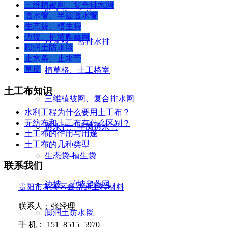
三维植被网、复合排水网
防水板、盲沟
透水管、半圆透水管
生态袋、植生袋
边坡、护坡爬藤网
排水板、蓄排水排
膨润土防水毯
止水条、止水带
草皮
植草格、土工格室
土工布知识
三维植被网、复合排水网
水利工程为什么要用土工布？
无纺布和土工布有什么区别？
透水管、半圆透水管
土工布的作用与用途
土工布的几种类型
生态袋-植生袋
联系我们
边坡、护坡爬藤网
贵阳市花溪区鑫路通工程材料
联系人：张经理
膨润土防水毯
手
机：
151 8515 5970