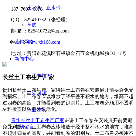
止水条、止水带
187 7697 6878
Q Q
：
825410732
（张经理）
草皮
邮
箱 ：
825410732@qq.com
营销网络
网
址：
www.xlt168.com
地
址：贵阳市花溪区石板镇金石五金机电城独D3-17号
新闻中心
土工布知识
长丝土工布生产厂家
贵州长丝土工布生产厂家讲讲​土工布卷在安装展开前要避免受
常见问题
到损坏。土工布卷应该堆放于经平整不积水的地方，堆高不超
过四卷的高度，并能看到卷的识别片。土工布卷必须用不透明
材料覆盖以防紫外线老化。
行业资讯
贵州长丝土工布生产厂家
讲讲
土工布卷在安装展开前要避
免受到损坏。土工布卷应该堆放于经平整不积水的地方，堆高
在线留言
不超过四卷的高度，并
能看到卷的识别片。土工布卷必须用不