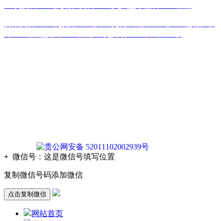
厂家
,
贵州土工膜
,
铜仁复合土工膜
,
六盘水塑料土工格栅
贵阳复合土工布
,
贵阳土工膜厂家
,
凯里糙面土工膜直销
,
铜仁玻
纤土工格栅
,
贵州土工格栅厂家
,
安顺土工布生产厂家
版权声明：本网站所刊内容未经本网站及作者本人许可， 不
得下载、转载或建立镜像等，违者本网站将追究其法律责任。
本网站所用文字图片部分来源于公共网络或者素材网站
凡图文未署名者均为原始状况，但作者发现后可告知认领，我
们仍会及时署名或依照作者本人意愿处理，如未及时联系本
站，本网站不承担任何责任。
贵公网安备 52011102002939号
+
微信号：
这是微信号填写位置
复制微信号码添加微信
点击复制微信
网站首页