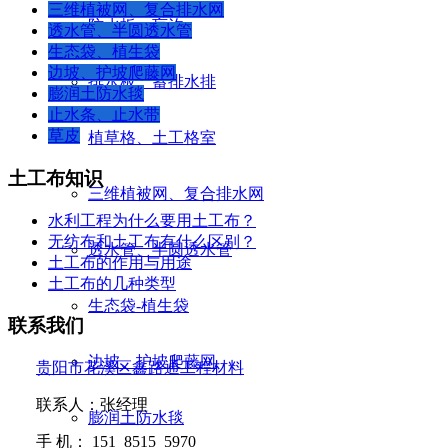
三维植被网、复合排水网
防水板、盲沟
透水管、半圆透水管
生态袋、植生袋
边坡、护坡爬藤网
排水板、蓄排水排
膨润土防水毯
止水条、止水带
草皮
植草格、土工格室
土工布知识
三维植被网、复合排水网
水利工程为什么要用土工布？
无纺布和土工布有什么区别？
透水管、半圆透水管
土工布的作用与用途
土工布的几种类型
生态袋-植生袋
联系我们
边坡、护坡爬藤网
贵阳市花溪区鑫路通工程材料
联系人：张经理
膨润土防水毯
手
机：
151 8515 5970