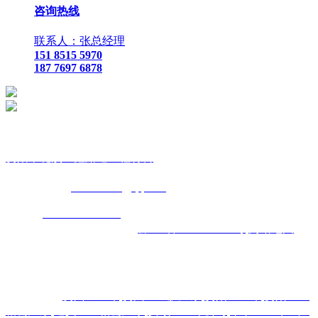
咨询热线
联系人：张总经理
151 8515 5970
187 7697 6878
贵
阳市花溪区鑫路通工程材料
联
系人：张总经理
手
机：
151 8515 5970
187 7697 6878
Q Q
：
825410732
（张总经
理）
邮
箱 ：
825410732@qq.com
网
址：
www.xlt168.com
地 址：贵阳市花溪区石板镇金石五金
机电城
D3-17
号
备案号码：
黔ICP备2026000885号
网站地图
主营区域:贵州 贵阳 遵义 安顺 六盘水 毕节 都匀 凯里 铜仁 兴
义
热门搜索：
贵州土工布
,
贵州土工膜厂家
,
贵阳土工布
,
贵阳土工
格栅厂家
,
遵义土工格栅厂家
,
安顺土工布公司
,
毕节土工布生产