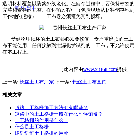
透明材料覆盖以防紫外线老化。在储存过程中，要保持标签的
联系我们
完整和资料的完整。在运输过程中（包括现场从材料储存地到
工作地的运输），土工布卷必须避免受到损坏。
受到物理损坏的土工布卷必须要修复。受严重磨损的土工
布不能使用。任何接触到泄漏化学试剂的土工布，不允许使用
在本工程上。
（此内容由
www.xlt168.com
提供）
上一条:
长丝土工布厂家
下一条:
长丝土工布直销
相关文章
道路土工格栅施工方法都有哪些？
道路中的土工格栅一般在什么时候铺设？
土工格栅的作用是什么？
什么是土工格栅
玻纤纤维土工格栅的用处：