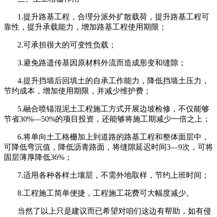
1.
提升路基工程，合理分派外扩散载荷，提升路基工程可
靠性，提升承载能力，增加路基工程使用期限；
2.
可承担很大的可变性负载；
3.
避免路遗传基因原材料外流而造成形变和缝隙；
4.
提升挡墙后回填土的自承工作能力，降低挡墙土压力，
节约成本，增加使用期限，并减少维护费；
5.
融合喷锚混泥土工程施工方式开展边坡检修，不仅能够
节省
30%
—
50%
的项目投资，还能够将施工期减少一倍之上；
6.
将单向土工格栅加上到道路的路基工程和整体面层中，
可降低弯沉值，降低沥青路面，将缝隙延迟时间
3
—
9
次，可将
固层薄厚降低
36%
；
7.
适用各种各样土壤层，不需外地取样，节约上班时间；
8.
工程施工简单便捷，工程施工花费可大幅度减少。
当然了以上只是建议而已希望对咱们这边有帮助，如有侵