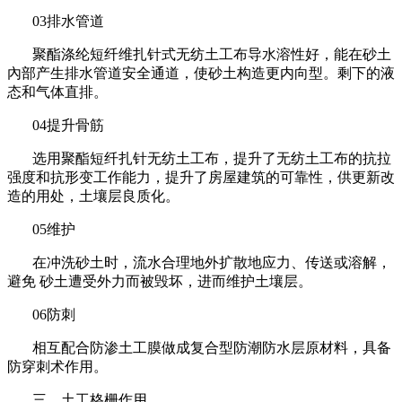
03
排水管道
聚酯涤纶短纤维扎针式无纺土工布导水溶性好，能在砂土
內部产生排水管道安全通道，使砂土构造更内向型。剩下的液
态和气体直排。
04
提升骨筋
选用聚酯短纤扎针无纺土工布，提升了无纺土工布的抗拉
强度和抗形变工作能力，提升了房屋建筑的可靠性，供更新改
造的用处，土壤层良质化。
05
维护
在冲洗砂土时，流水合理地外扩散地应力、传送或溶解，
避免
砂土遭受外力而被毁坏，进而维护土壤层。
06
防刺
相互配合防渗土工膜做成复合型防潮防水层原材料，具备
防穿刺术作用。
三、土工格栅作用