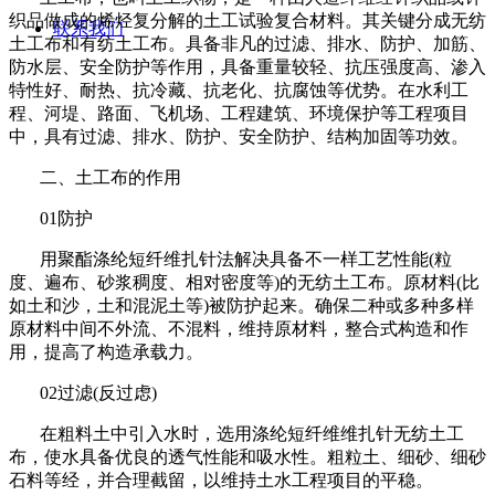
织品做成的烯烃复分解的土工试验复合材料。其关键分成无纺
联系我们
土工布和有纺土工布。具备非凡的过滤、排水、防护、加筋、
防水层、安全防护等作用，具备重量较轻、抗压强度高、渗入
特性好、耐热、抗冷藏、抗老化、抗腐蚀等优势。在水利工
程、河堤、路面、飞机场、工程建筑、环境保护等工程项目
中，具有过滤、排水、防护、安全防护、结构加固等功效。
二、土工布的作用
01
防护
用聚酯涤纶短纤维扎针法解决具备不一样工艺性能
(
粒
度、遍布、砂浆稠度、相对密度等
)
的无纺土工布。原材料
(
比
如土和沙，土和混泥土等
)
被防护起来。确保二种或多种多样
原材料中间不外流、不混料，维持原材料，整合式构造和作
用，提高了构造承载力。
02
过滤
(
反过虑
)
在粗料土中引入水时，选用涤纶短纤维维扎针无纺土工
布，使水具备优良的透气性能和吸水性。粗粒土、细砂、细砂
石料等经，并合理截留，以维持土水工程项目的平稳。