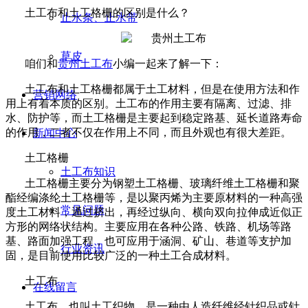
土工布和土工格栅的区别是什么？
止水条、止水带
草皮
咱们和
贵州土工布
小编一起来了解一下：
土工布和土工格栅都属于土工材料，但是在使用方法和作
营销网络
用上有着本质的区别。土工布的作用主要有隔离、过滤、排
水、防护等，而土工格栅是主要起到稳定路基、延长道路寿命
的作用，二者不仅在作用上不同，而且外观也有很大差距。
新闻中心
土工格栅
土工布知识
土工格栅主要分为钢塑土工格栅、玻璃纤维土工格栅和聚
酯经编涤纶土工格栅等，是以聚丙烯为主要原材料的一种高强
常见问题
度土工材料，通过挤出，再经过纵向、横向双向拉伸成近似正
方形的网络状结构。主要应用在各种公路、铁路、机场等路
基、路面加强工程，也可应用于涵洞、矿山、巷道等支护加
行业资讯
固，是目前使用比较广泛的一种土工合成材料。
土工布
在线留言
土工布，也叫土工织物，是一种由人造纤维经针织品或针