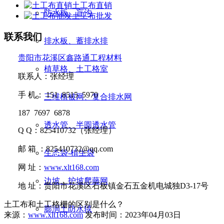
土工布直销
防水板、盲沟
土工布批发
联系我们
排水板、蓄排水排
贵阳市花溪区鑫路通工程材料
植草格、土工格室
联系人：张经理
手
机：
151 8515 5970
三维植被网、复合排水网
187 7697 6878
透水管、半圆透水管
Q Q
：
825410732
（张经理）
邮
箱 ：
825410732@qq.com
生态袋-植生袋
网
址：
www.xlt168.com
边坡、护坡爬藤网
地
址：贵阳市花溪区石板镇金石五金机电城独D3-17号
土工布和土工格栅的区别是什么？
膨润土防水毯
来源：
www.xlt168.com
发布时间：2023年04月03日