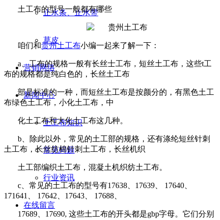
土工布的型号一般都有哪些
止水条、止水带
草皮
咱们和
贵州土工布
小编一起来了解一下：
a
、工布的规格一般有长丝士工布，短丝土工布，这些
t
工
营销网络
布的规格都是纯白色的，长丝土工布
部是标准的一种，而短丝土工布是按颜分的，有黑色土工
新闻中心
布绿色土工布，小化土工布，中
化土工布和大化土工布这几种。
土工布知识
b
、除此以外，常见的土工部的规格，还有涤纶短丝针刺
土工布，长丝纺棉针刺土工布，长丝机织
常见问题
土工部编织土工布，混凝土机织纺土工布。
行业资讯
c
、常见的土工布的型号有
17638
、
17639
、
17640
、
171641
、
17642
、
17643
、
17688
、
在线留言
17689
、
17690,
这些土工布的开头都是
gbp
字母。它们分别