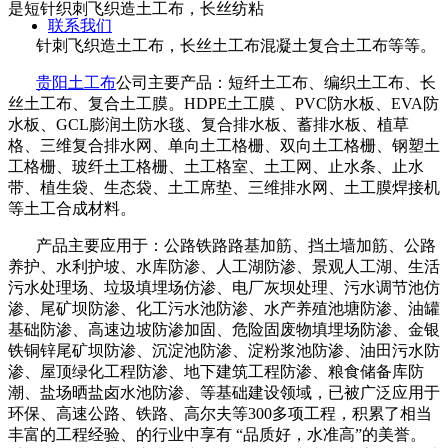
是短针织刺飞织造土工布，长丝纺粘
联系我们
针刺飞织造土工布，长丝土工布混凝土复合土工布等等。
贵阳土工布
公司主要产品：短纤土工布、编织土工布、长
丝土工布、复合土工膜。
HDPE
土工膜 、
PVC
防水板、
EVA
防
水板、
GCL
膨润土防水毯、复合排水板、蓄排水板、植草
格、三维复合排水网、单向土工格栅、双向土工格栅、钢塑土
工格栅、玻纤土工格栅、土工格室、土工网、止水条、止水
带、植生袋、生态袋、土工席垫、三维排水网、土工膜焊接机
等土工合成材料。
产品主要应用于：公路铁路路基加筋、挡土墙加筋、公路
养护、水利护坡、水库防渗、人工湖防渗、景观人工湖、生活
污水处理场、垃圾填埋场仿渗、电厂灰坝处理、污水调节池仿
渗、尾矿坝防渗、化工污水池防渗、水产养殖池塘防渗、油罐
基础防渗、高速边坡防渗加固、危险固废物填埋场防渗、金银
铁铜锌尾矿坝防渗、沉淀池防渗、淀粉浆池防渗、油田污水防
渗、屋顶绿化工程防渗、地下建筑工程防渗、粮食储备库防
潮、盐场晒盐卤水池防渗、等基础建设领域，已被广泛应用于
环保、高速公路、铁路、高尔夫等
300
多项工程，积累了相当
丰富的工程经验、的行业中享有 “品质好，水准高”的美誉。