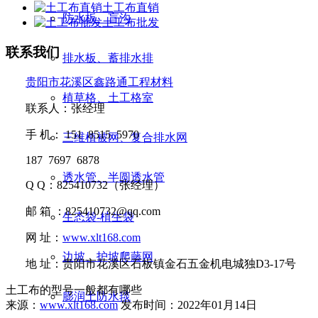
土工布直销
防水板、盲沟
土工布批发
联系我们
排水板、蓄排水排
贵阳市花溪区鑫路通工程材料
植草格、土工格室
联系人：张经理
手
机：
151 8515 5970
三维植被网、复合排水网
187 7697 6878
透水管、半圆透水管
Q Q
：
825410732
（张经理）
邮
箱 ：
825410732@qq.com
生态袋-植生袋
网
址：
www.xlt168.com
边坡、护坡爬藤网
地
址：贵阳市花溪区石板镇金石五金机电城独D3-17号
土工布的型号一般都有哪些
膨润土防水毯
来源：
www.xlt168.com
发布时间：2022年01月14日