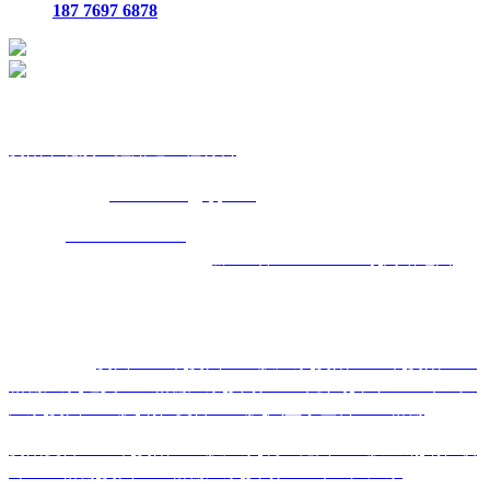
187 7697 6878
贵
阳市花溪区鑫路通工程材料
联
系人：张总经理
手
机：
151 8515 5970
187 7697 6878
Q Q
：
825410732
（张总经
理）
邮
箱 ：
825410732@qq.com
网
址：
www.xlt168.com
地 址：贵阳市花溪区石板镇金石五金
机电城
D3-17
号
备案号码：
黔ICP备2026000885号
网站地图
主营区域:贵州 贵阳 遵义 安顺 六盘水 毕节 都匀 凯里 铜仁 兴
义
热门搜索：
贵州土工布
,
贵州土工膜厂家
,
贵阳土工布
,
贵阳土工
格栅厂家
,
遵义土工格栅厂家
,
安顺土工布公司
,
毕节土工布生产
厂家
,
贵州土工膜
,
铜仁复合土工膜
,
六盘水塑料土工格栅
贵阳复合土工布
,
贵阳土工膜厂家
,
凯里糙面土工膜直销
,
铜仁玻
纤土工格栅
,
贵州土工格栅厂家
,
安顺土工布生产厂家